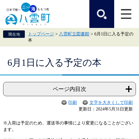
ペ
メ
ー
ニ
ジ
ュ
の
ー
先
を
頭
飛
トップページ
>
八雲町立図書館
>
6月1日に入る予定の
で
ば
本
す。
し
て
本
本
文
6月1日に入る予定の本
文
へ
ページ内目次
印刷
文字を大きくして印刷
更新日：2024年5月31日更新
※入荷は予定のため、運送等の事情により変更になることがござい
ます。