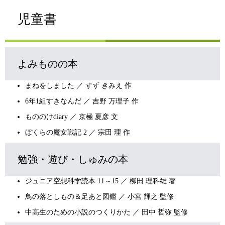
児童書
よみものの本
まねをしました ／ すず きみえ 作
6年1組すきなんだ ／ 吉野 万理子 作
もののけdiary ／ 京極 夏彦 文
ぼくらの魔女戦記 2 ／ 宗田 理 作
勉強・遊び・しゅみの本
ジュニア空想科学読本 11～15 ／ 柳田 理科雄 著
鳥の落としもの＆足あと図鑑 ／ 小宮 輝之 監修
中高生のための小説のつくりかた ／ 田中 哲弥 監修