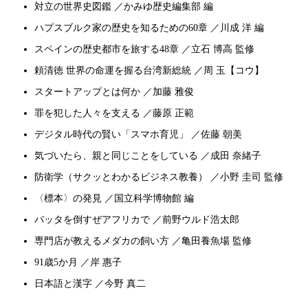
対立の世界史図鑑 ／かみゆ歴史編集部 編
ハプスブルク家の歴史を知るための60章 ／川成 洋 編
スペインの歴史都市を旅する48章 ／立石 博高 監修
頼清徳 世界の命運を握る台湾新総統 ／周 玉【コウ】
スタートアップとは何か ／加藤 雅俊
罪を犯した人々を支える ／藤原 正範
デジタル時代の賢い「スマホ育児」 ／佐藤 朝美
気づいたら、親と同じことをしている ／成田 奈緒子
防衛学（サクッとわかるビジネス教養） ／小野 圭司 監修
〈標本〉の発見 ／国立科学博物館 編
バッタを倒すぜアフリカで ／前野ウルド浩太郎
専門店が教えるメダカの飼い方 ／亀田養魚場 監修
91歳5か月 ／岸 惠子
日本語と漢字 ／今野 真二