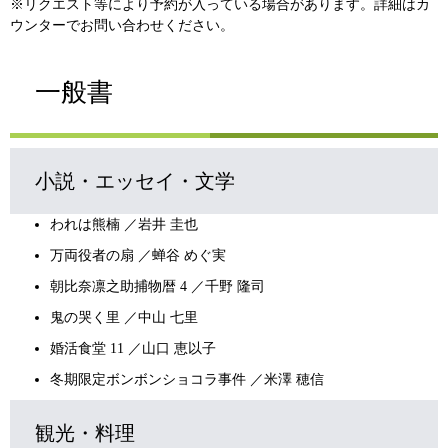
※リクエスト等により予約が入っている場合があります。詳細はカ
ウンターでお問い合わせください。
一般書
小説・エッセイ・文学
われは熊楠 ／岩井 圭也
万両役者の扇 ／蝉谷 めぐ実
朝比奈凛之助捕物暦 4 ／千野 隆司
鬼の哭く里 ／中山 七里
婚活食堂 11 ／山口 恵以子
冬期限定ボンボンショコラ事件 ／米澤 穂信
観光・料理