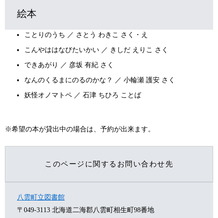
絵本
ことりのうち ／ さとう わきこ さく・え
こんやははなびたいかい ／ きしだ えりこ さく
できあがり ／ 彦坂 有紀 さく
なんのくるまにのるのかな？ ／ 小輪瀬 護安 さく
妖怪オノマトペ ／ 石津 ちひろ ことば
※希望の本が貸出中の場合は、予約が出来ます。
このページに関するお問い合わせ先
八雲町立図書館
〒049-3113
北海道二海郡八雲町相生町98番地