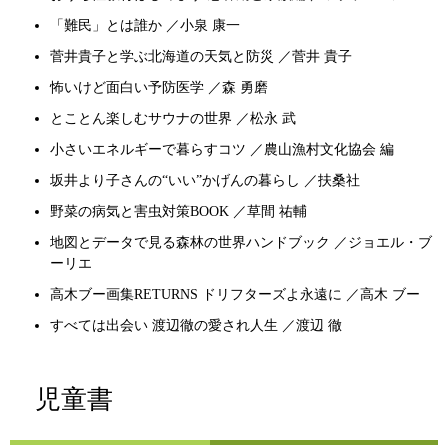
「難民」とは誰か ／小泉 康一
菅井貴子と学ぶ北海道の天気と防災 ／菅井 貴子
怖いけど面白い予防医学 ／森 勇磨
とことん楽しむサウナの世界 ／松永 武
小さいエネルギーで暮らすコツ ／農山漁村文化協会 編
坂井より子さんの“いい”かげんの暮らし ／扶桑社
野菜の病気と害虫対策BOOK ／草間 祐輔
地図とデータで見る森林の世界ハンドブック ／ジョエル・ブ
ーリエ
高木ブー画集RETURNS ドリフターズよ永遠に ／高木 ブー
すべては出会い 渡辺徹の愛され人生 ／渡辺 徹
児童書