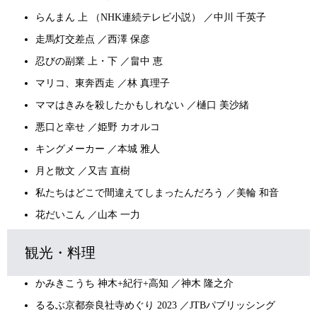
らんまん 上 （NHK連続テレビ小説） ／中川 千英子
走馬灯交差点 ／西澤 保彦
忍びの副業 上・下 ／畠中 恵
マリコ、東奔西走 ／林 真理子
ママはきみを殺したかもしれない ／樋口 美沙緒
悪口と幸せ ／姫野 カオルコ
キングメーカー ／本城 雅人
月と散文 ／又吉 直樹
私たちはどこで間違えてしまったんだろう ／美輪 和音
花だいこん ／山本 一力
観光・料理
かみきこうち 神木+紀行+高知 ／神木 隆之介
るるぶ京都奈良社寺めぐり 2023 ／JTBパブリッシング