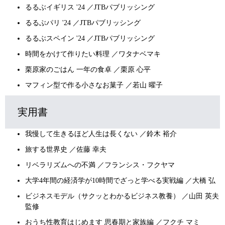
るるぶイギリス '24 ／JTBパブリッシング
るるぶパリ '24 ／JTBパブリッシング
るるぶスペイン '24 ／JTBパブリッシング
時間をかけて作りたい料理 ／ワタナベマキ
栗原家のごはん 一年の食卓 ／栗原 心平
マフィン型で作る小さなお菓子 ／若山 曜子
実用書
我慢して生きるほど人生は長くない ／鈴木 裕介
旅する世界史 ／佐藤 幸夫
リベラリズムへの不満 ／フランシス・フクヤマ
大学4年間の経済学が10時間でざっと学べる実戦編 ／大橋 弘
ビジネスモデル（サクッとわかるビジネス教養） ／山田 英夫
監修
おうち性教育はじめます 思春期と家族編 ／フクチ マミ