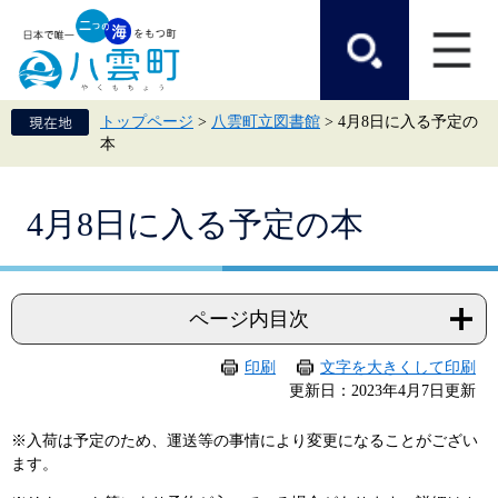
ペ
メ
ー
ニ
ジ
ュ
の
ー
先
を
頭
飛
トップページ
>
八雲町立図書館
>
4月8日に入る予定の
で
ば
本
す。
し
て
本
本
文
4月8日に入る予定の本
文
へ
ページ内目次
印刷
文字を大きくして印刷
更新日：2023年4月7日更新
※入荷は予定のため、運送等の事情により変更になることがござい
ます。