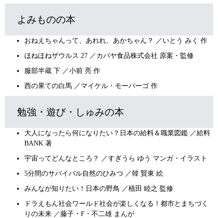
よみものの本
おねえちゃんって、あれれ、あかちゃん？ ／いとう みく 作
ほねほねザウルス 27 ／カバヤ食品株式会社 原案・監修
服部半蔵 下 ／小前 亮 作
西の果ての白馬 ／マイケル・モーパーゴ 作
勉強・遊び・しゅみの本
大人になったら何になりたい？日本の給料＆職業図鑑 ／給料
BANK 著
宇宙ってどんなところ？ ／すぎうら ゆう マンガ・イラスト
5分間のサバイバル自然のひみつ ／韓 賢東 絵
みんなが知りたい！日本の野鳥 ／植田 睦之 監修
ドラえもん社会ワールド社会が楽しくなる！都市とまちづく
りの未来 ／藤子・F・不二雄 まんが