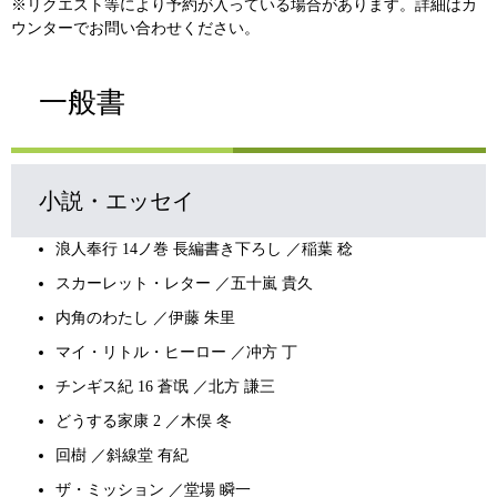
※リクエスト等により予約が入っている場合があります。詳細はカ
ウンターでお問い合わせください。
一般書
小説・エッセイ
浪人奉行 14ノ巻 長編書き下ろし ／稲葉 稔
スカーレット・レター ／五十嵐 貴久
内角のわたし ／伊藤 朱里
マイ・リトル・ヒーロー ／冲方 丁
チンギス紀 16 蒼氓 ／北方 謙三
どうする家康 2 ／木俣 冬
回樹 ／斜線堂 有紀
ザ・ミッション ／堂場 瞬一