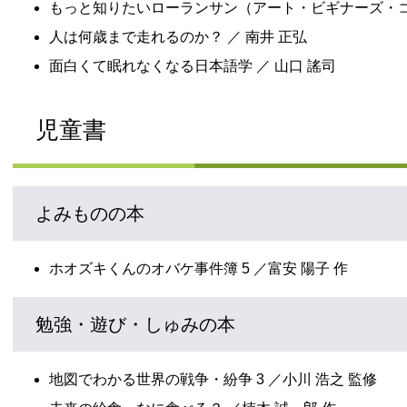
もっと知りたいローランサン（アート・ビギナーズ・コレ
人は何歳まで走れるのか？ ／ 南井 正弘
面白くて眠れなくなる日本語学 ／ 山口 謠司​
児童書
よみものの本
ホオズキくんのオバケ事件簿 5 ／富安 陽子 作
勉強・遊び・しゅみの本
地図でわかる世界の戦争・紛争 3 ／小川 浩之 監修