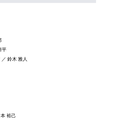
郎
耕平
／ 鈴木 雅人
本 裕己