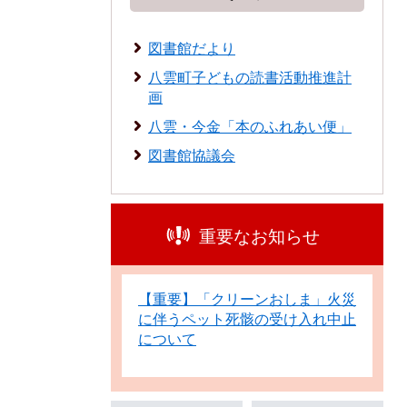
図書館だより
八雲町子どもの読書活動推進計
画
八雲・今金「本のふれあい便」
図書館協議会
重要なお知らせ
【重要】「クリーンおしま」火災
に伴うペット死骸の受け入れ中止
について