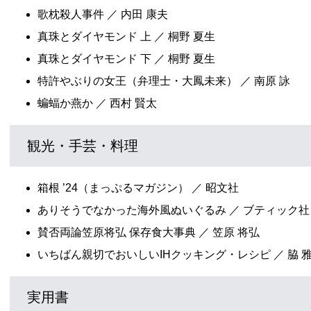
歌枕殺人事件 ／ 内田 康夫
真珠とダイヤモンド 上 ／ 桐野 夏生
真珠とダイヤモンド 下 ／ 桐野 夏生
特許やぶりの女王（弁理士・大鳳未来） ／ 南原 詠
蝙蝠か燕か ／ 西村 賢太
観光・手芸・料理
箱根 ’24（まっぷるマガジン） ／ 昭文社
ありそうでなかった海外風ぬいぐるみ ／ ブティック社
賛否両論笠原将弘 保存食大事典 ／ 笠原 将弘
いちばん親切でおいしいIHクッキング・レシピ ／ 脇 
実用書