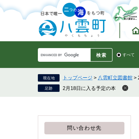
ペ
メ
ー
ニ
ジ
ュ
の
ー
先
を
頭
飛
で
ば
す。
し
Google
て
検
すべて
カ
索
本
ス
対
文
タ
象
へ
ム
トップページ
>
八雲町立図書館
>
検
2月18日に入る予定の本
索
問い合わせ先