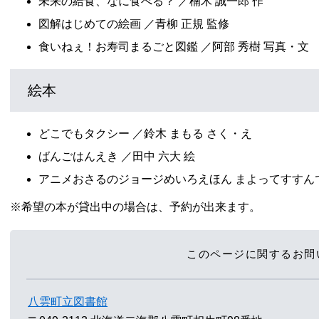
未来の給食、なに食べる？ ／楠木 誠一郎 作
図解はじめての絵画 ／青柳 正規 監修
食いねぇ！お寿司まるごと図鑑 ／阿部 秀樹 写真・文
絵本
どこでもタクシー ／鈴木 まもる さく・え
ばんごはんえき ／田中 六大 絵
アニメおさるのジョージめいろえほん まよってすすんで 
※希望の本が貸出中の場合は、予約が出来ます。
このページに関するお問
八雲町立図書館