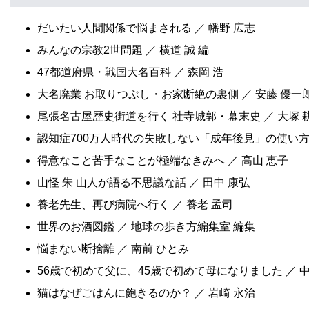
だいたい人間関係で悩まされる ／ 幡野 広志
みんなの宗教2世問題 ／ 横道 誠 編
47都道府県・戦国大名百科 ／ 森岡 浩
大名廃業 お取りつぶし・お家断絶の裏側 ／ 安藤 優一
尾張名古屋歴史街道を行く 社寺城郭・幕末史 ／ 大塚 
認知症700万人時代の失敗しない「成年後見」の使い方 
得意なこと苦手なことが極端なきみへ ／ 高山 恵子
山怪 朱 山人が語る不思議な話 ／ 田中 康弘
養老先生、再び病院へ行く ／ 養老 孟司
世界のお酒図鑑 ／ 地球の歩き方編集室 編集
悩まない断捨離 ／ 南前 ひとみ
56歳で初めて父に、45歳で初めて母になりました ／ 中
猫はなぜごはんに飽きるのか？ ／ 岩崎 永治