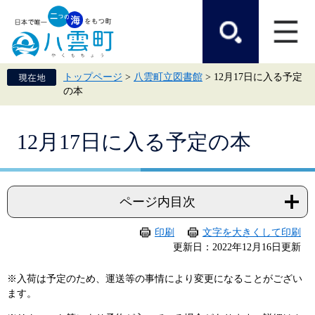
ペ
メ
ー
ニ
ジ
ュ
の
ー
先
を
頭
飛
トップページ
>
八雲町立図書館
>
12月17日に入る予定
で
ば
の本
す。
し
て
本
本
文
12月17日に入る予定の本
文
へ
ページ内目次
印刷
文字を大きくして印刷
更新日：2022年12月16日更新
※入荷は予定のため、運送等の事情により変更になることがござい
ます。