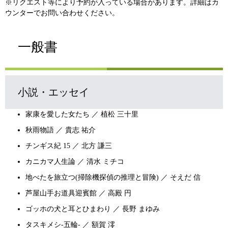
※リクエスト等により予約が入っている場合があります。詳細はカ
ウンターでお問い合わせください。
一般書
小説・エッセイ
家康を愛した女たち ／ 植松 三十里
秋雨物語 ／ 貴志 祐介
チンギス紀 15 ／ 北方 謙三
カニカマ人生論 ／ 清水 ミチコ
地べたを旅立つ(掃除機探偵の推理と冒険) ／ そえだ 信
芦屋山手お道具迎賓館 ／ 高殿 円
ゴッホの犬と耳とひまわり ／ 長野 まゆみ
タスキメシ-五輪- ／ 額賀 澪