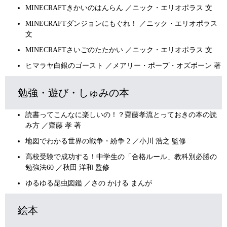
MINECRAFTきかいのはんらん ／ニック・エリオポラス 文
MINECRAFTダンジョンにもぐれ！ ／ニック・エリオポラス
文
MINECRAFTさいごのたたかい ／ニック・エリオポラス 文
ヒマラヤ白銀のゴースト ／メアリー・ポープ・オズボーン 著
勉強・遊び・しゅみの本
読書ってこんなに楽しいの！？齋藤孝流とっておきの本の読
み方 ／齋藤 孝 著
地図でわかる世界の戦争・紛争 2 ／小川 浩之 監修
高校受験で成功する！中学生の「合格ルール」教科別必勝の
勉強法60 ／秋田 洋和 監修
ゆるゆる昆虫図鑑 ／さの かける まんが
絵本