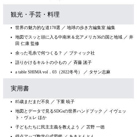
観光・手芸・料理
世界の魅力的な道178選 ／ 地球の歩き方編集室 編集
地図でスッと頭に入る中南米＆北アメリカ36の国と地域 ／ 井
田 仁康 監修
余った毛糸で何つくる？ ／ ブティック社
語りかけるキルトの小もの ／ 斉藤 謠子
a table SHIMA vol．03（2022冬号） ／ タサン志麻
実用書
85歳まだまだ不良 ／ 下重 暁子
地図とデータで見るSDGsの世界ハンドブック ／ イヴェッ
ト・ヴェレ ほか
子どもたちに民主主義を教えよう ／ 苫野 一徳
得点アップ数学公式図鑑 ／ あきとんとん