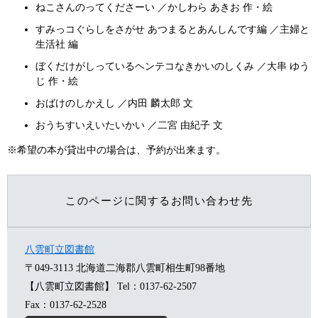
ねこさんのってくださーい ／かしわら あきお 作・絵
すみっコぐらしをさがせ あつまるとあんしんです編 ／主婦と
生活社 編
ぼくだけがしっているヘンテコなきかいのしくみ ／大串 ゆう
じ 作・絵
おばけのしかえし ／内田 麟太郎 文
おうちすいえいたいかい ／二宮 由紀子 文
※希望の本が貸出中の場合は、予約が出来ます。
このページに関するお問い合わせ先
八雲町立図書館
〒049-3113
北海道二海郡八雲町相生町98番地
【八雲町立図書館】
Tel：0137-62-2507
Fax：0137-62-2528