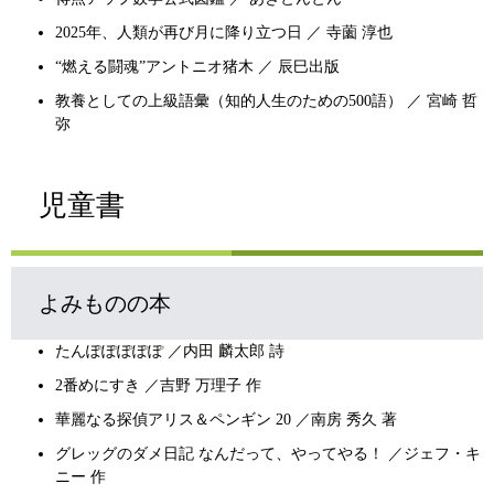
2025年、人類が再び月に降り立つ日 ／ 寺薗 淳也
“燃える闘魂”アントニオ猪木 ／ 辰巳出版
教養としての上級語彙（知的人生のための500語） ／ 宮崎 哲
弥
児童書
よみものの本
たんぽぽぽぽぽ ／内田 麟太郎 詩
2番めにすき ／吉野 万理子 作
華麗なる探偵アリス＆ペンギン 20 ／南房 秀久 著
グレッグのダメ日記 なんだって、やってやる！ ／ジェフ・キ
ニー 作