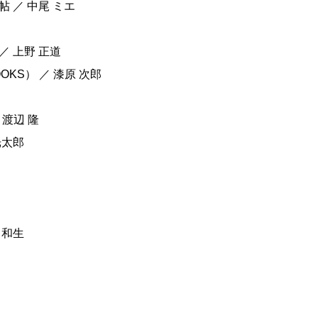
 ／ 中尾 ミエ
 上野 正道
KS） ／ 漆原 次郎
 渡辺 隆
光太郎
 和生