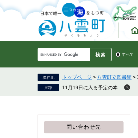
ペ
メ
ー
ニ
ジ
ュ
の
ー
先
を
頭
飛
で
ば
す。
し
Google
て
検
すべて
カ
索
本
ス
対
文
タ
象
へ
ム
トップページ
>
八雲町立図書館
>
検
11月19日に入る予定の本
索
問い合わせ先