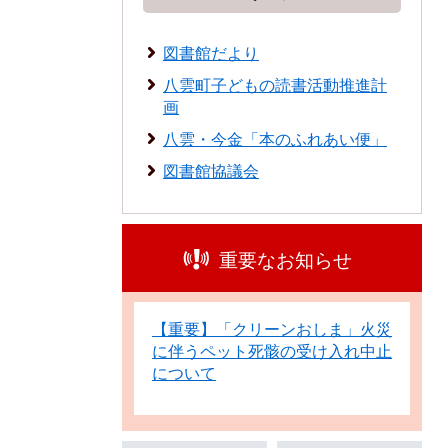
図書館だより
八雲町子どもの読書活動推進計
画
八雲・今金「本のふれあい便」
図書館協議会
重要なお知らせ
【重要】「クリーンおしま」火災
に伴うペット死骸の受け入れ中止
について