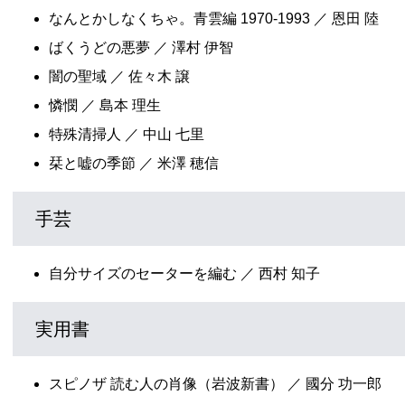
なんとかしなくちゃ。青雲編 1970-1993 ／ 恩田 陸
ばくうどの悪夢 ／ 澤村 伊智
闇の聖域 ／ 佐々木 譲
憐憫 ／ 島本 理生
特殊清掃人 ／ 中山 七里
栞と嘘の季節 ／ 米澤 穂信
手芸
自分サイズのセーターを編む ／ 西村 知子
実用書
スピノザ 読む人の肖像（岩波新書） ／ 國分 功一郎