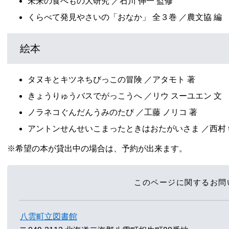
未来の食べもの大研究 ／石川 伸一 監修
くらべて発見やさいの「おなか」 全３巻 ／農文協 編
絵本
タヌキとキツネちびっこの冒険 ／アタモト 著
きょうりゅうバスでがっこうへ ／リウ スーユエン 文
ノラネコぐんだんうみのたび ／工藤 ノリコ 著
アントンせんせいこまったときはおたがいさま ／西村 
※希望の本が貸出中の場合は、予約が出来ます。
このページに関するお問
八雲町立図書館