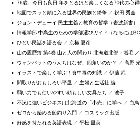
76歳。今日も良日 年をとるほど楽しくなる70代の心得帖
地図でスッと頭に入る世界の民族と紛争 ／ 祝田 秀全
ジョン・デューイ 民主主義と教育の哲学（岩波新書） ／
情報学部 中高生のための学部選びガイド（なるにはBOO
ひどい民話を語る会 ／ 京極 夏彦
山の履歴簿 第4巻 山と人の関わり 北海道北部・増毛 ／
ウォンバットのうんちはなぜ、四角いのか？ ／ 高野 
イラストで楽しく学ぶ！食中毒の知識 ／ 伊藤 武
間取りがおもしろい平屋 ／ 主婦と生活社 編
弱い力でも使いやすい頼もしい文具たち ／ 波子
不況に強いビジネスは北海道の「小売」に学べ ／ 白鳥
ゼロから始める船釣り入門 ／ コスミック出版
好感を持たれる英語表現 ／ 平松 里英