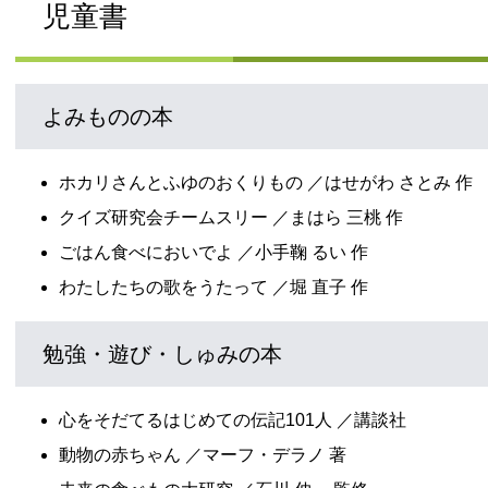
児童書
よみものの本
ホカリさんとふゆのおくりもの ／はせがわ さとみ 作
クイズ研究会チームスリー ／まはら 三桃 作
ごはん食べにおいでよ ／小手鞠 るい 作
わたしたちの歌をうたって ／堀 直子 作
勉強・遊び・しゅみの本
心をそだてるはじめての伝記101人 ／講談社
動物の赤ちゃん ／マーフ・デラノ 著