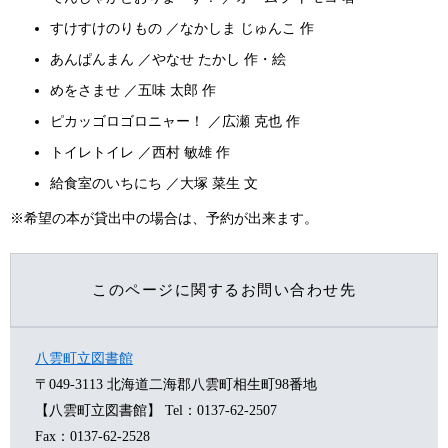
すけすけのりもの ／なかしま じゅんこ 作
あんぱんまん ／やなせ たかし 作・絵
めをさませ ／五味 太郎 作
ピカッゴロゴロニャー！ ／広瀬 克也 作
トイレトイレ ／西村 敏雄 作
給食室のいちにち ／大塚 菜生 文
※希望の本が貸出中の場合は、予約が出来ます。
このページに関するお問い合わせ先
八雲町立図書館
〒049-3113
北海道二海郡八雲町相生町98番地
【八雲町立図書館】
Tel：0137-62-2507
Fax：0137-62-2528