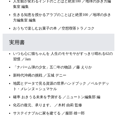
人生観が変わるインドのことばと絶景100 ／地球の歩き方編
集室 編集
生きる知恵を授かるアラブのことばと絶景100 ／地球の歩き
方編集室 編集
おうちで楽しむお菓子の本 ／空想喫茶トラノコク
実用書
いつも心に猫ちゃんを 人生のモヤモヤがすっきり晴れる62の
習慣 ／Jam
「ナパーム弾の少女」五〇年の物語 ／藤 えりか
新時代沖縄の挑戦 ／玉城 デニー
地図とデータで見る資源の世界ハンドブック ／ベルナデッ
ト・メレンヌ＝シュマケル
確率 おきうる未来を予測する ／ニュートン編集部 編
化石の復元、承ります。 ／木村 由莉 監修
サステイナブルに家を建てる ／服部 雄一郎