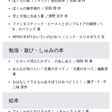
ぼくらの黒（ブラック）会社戦争 ／宗田 理 作
ぼくらの修学旅行 ／宗田 理 作
空と大地に出会う夏 ／濱野 京子 作
ファンタスティック・ビーストとダンブルドアの秘密 ／J．
K．ローリング 著
MINECRAFTかいていのひみつ ／ニック・エリオポラス 文
勉強・遊び・しゅみの本
「ヒロシマ消えたかぞく」のあしあと ／指田 和 著
みんなが知りたい！元素のすべて ／「元素のすべて」編集室
著
おはなしドラえもんあそぼうひみつどうぐ！ ／藤子・F・不
二雄 原作
絵本
でんしゃがとおりまーす！ ／オームラ トモコ 著