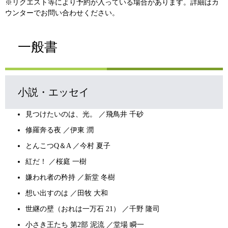
※リクエスト等により予約が入っている場合があります。詳細はカ
ウンターでお問い合わせください。
一般書
小説・エッセイ
見つけたいのは、光。 ／飛鳥井 千砂
修羅奔る夜 ／伊東 潤
とんこつQ＆A ／今村 夏子
紅だ！ ／桜庭 一樹
嫌われ者の矜持 ／新堂 冬樹
想い出すのは ／田牧 大和
世継の壁（おれは一万石 21） ／千野 隆司
小さき王たち 第2部 泥流 ／堂場 瞬一