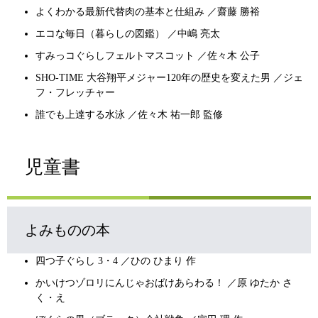
よくわかる最新代替肉の基本と仕組み ／齋藤 勝裕
エコな毎日（暮らしの図鑑） ／中嶋 亮太
すみっコぐらしフェルトマスコット ／佐々木 公子
SHO-TIME 大谷翔平メジャー120年の歴史を変えた男 ／ジェ
フ・フレッチャー
誰でも上達する水泳 ／佐々木 祐一郎 監修
児童書
よみものの本
四つ子ぐらし 3・4 ／ひの ひまり 作
かいけつゾロリにんじゃおばけあらわる！ ／原 ゆたか さ
く・え