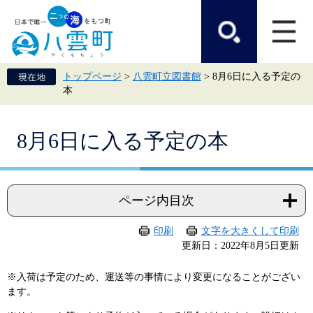
ペ
メ
ー
ニ
ジ
ュ
の
ー
先
を
頭
飛
トップページ
>
八雲町立図書館
>
8月6日に入る予定の
で
ば
本
す。
し
て
本
本
文
8月6日に入る予定の本
文
へ
ページ内目次
印刷
文字を大きくして印刷
更新日：2022年8月5日更新
※入荷は予定のため、運送等の事情により変更になることがござい
ます。