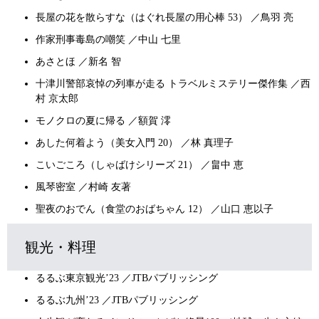
長屋の花を散らすな（はぐれ長屋の用心棒 53） ／鳥羽 亮
作家刑事毒島の嘲笑 ／中山 七里
あさとほ ／新名 智
十津川警部哀悼の列車が走る トラベルミステリー傑作集 ／西
村 京太郎
モノクロの夏に帰る ／額賀 澪
あした何着よう（美女入門 20） ／林 真理子
こいごころ（しゃばけシリーズ 21） ／畠中 恵
風琴密室 ／村崎 友著
聖夜のおでん（食堂のおばちゃん 12） ／山口 恵以子
観光・料理
るるぶ東京観光’23 ／JTBパブリッシング
るるぶ九州’23 ／JTBパブリッシング