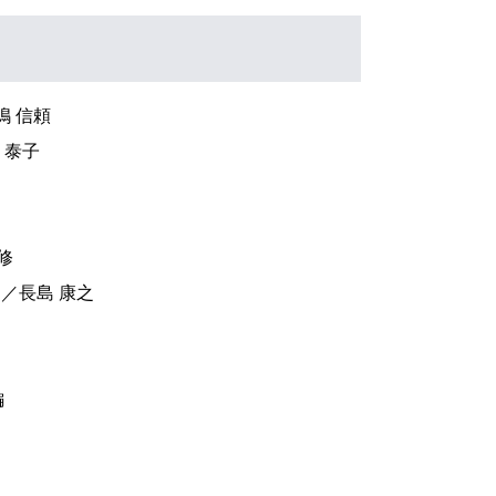
嶋 信頼
 泰子
修
 ／長島 康之
編