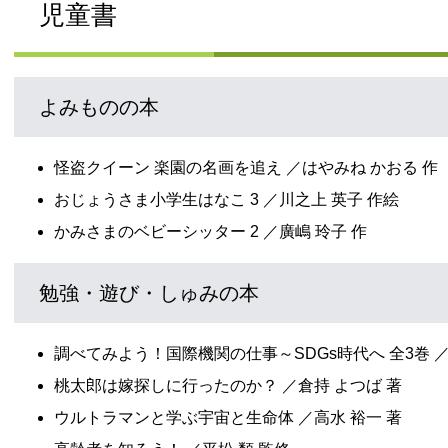
児童書
よみものの本
怪盗クイーン 楽園の名画を追え ／はやみね かおる 作
おじょうさま小学生はなこ 3 ／川之上 英子 作絵
かみさまのベビーシッター 2 ／廣嶋 玲子 作
勉強・遊び・しゅみの本
調べてみよう！国際機関の仕事～SDGs時代へ 全3巻 ／
桃太郎は嫁探しに行ったのか？ ／倉持 よつば 著
ウルトラマンと学ぶ宇宙と生命体 ／高水 裕一 著