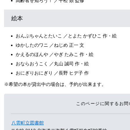
高齢者を知ろう！ ／平松 類 監修
絵本
おんぷちゃんとたいこ ／とよた かずひこ 作・絵
ゆかしたのワニ ／ねじめ 正一 文
かえるのほんや ／やぎ たみこ 作・絵
おならおうこく ／丸山 誠司 作・絵
おにぎりおにぎり ／長野 ヒデ子 作
※希望の本が貸出中の場合は、予約が出来ます。
このページに関するお問
八雲町立図書館