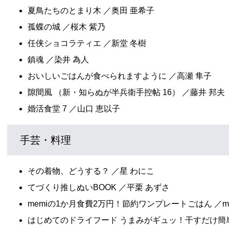
夏鳥たちのとまり木 ／奥田 亜希子
孤蝶の城 ／桜木 紫乃
任侠ショコラティエ ／新堂 冬樹
鎮魂 ／染井 為人
おいしいごはんが食べられますように ／高瀬 隼子
隙間風 （新・知らぬが半兵衛手控帖 16） ／藤井 邦夫
婚活食堂 7 ／山口 恵以子
手芸・料理
その着物、どうする？ ／星 わにこ
てづくり推しぬいBOOK ／平栗 あずさ
memiの1か月食費2万円！節約ワンプレートごはん ／me
はじめてのドライフード うまみがギュッ！干すだけ簡単