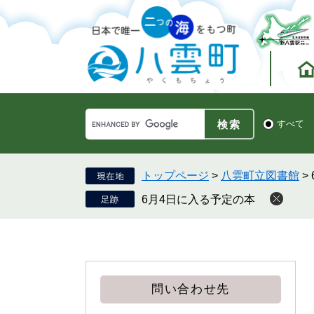
ペ
メ
ー
ニ
ジ
ュ
の
ー
先
を
頭
飛
で
ば
す。
し
Google
て
検
すべて
カ
索
本
ス
対
文
タ
象
へ
ム
トップページ
>
八雲町立図書館
>
検
6月4日に入る予定の本
索
問い合わせ先