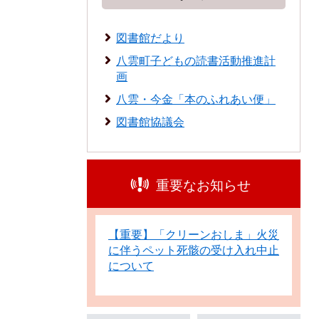
図書館だより
八雲町子どもの読書活動推進計
画
八雲・今金「本のふれあい便」
図書館協議会
重要なお知らせ
【重要】「クリーンおしま」火災
に伴うペット死骸の受け入れ中止
について