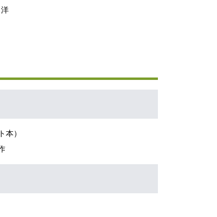
 洋
スト本）
作