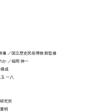
像 ／国立歴史民俗博物 館監修
か ／福岡 伸一
・構成
玉 一八
R研究所
 重明