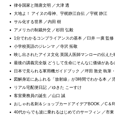
律令国家と隋唐文明 ／大津 透
大地よ！ アイヌの母神、宇梶静江自伝 ／宇梶 静江
サル化する世界 ／内田 樹
アメリカの制裁外交 ／杉田 弘毅
1分でわかるコンプライアンスの基本 ／臼井 一廣 監修
小学校英語のジレンマ ／寺沢 拓敬
映し出されたアイヌ文化 英国人医師マンローの伝えた映
最後の講義完全版 どうして生命にそんなに価値があるの
日本で見られる軍用機ガイドブック ／坪田 敦史 執筆
図解身近にあふれる「放射線」が3時間でわかる本 ／児
リアル宅配便日記 ／ゆきた こーすけ
客室乗務員の誕生 ／山口 誠
おしゃれ名刺＆ショップカードアイデアBOOK ／C＆
40代からでも波に乗れるはじめてのサーフィン ／市東