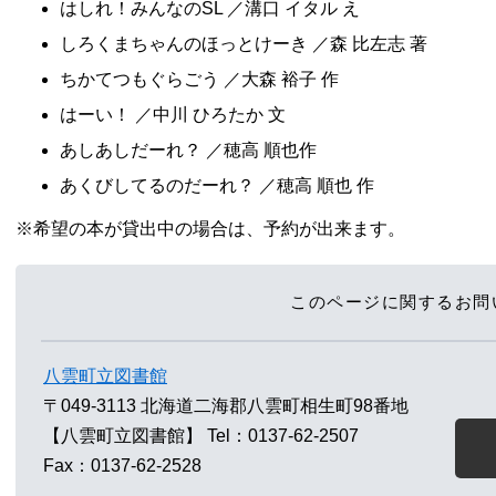
はしれ！みんなのSL ／溝口 イタル え
しろくまちゃんのほっとけーき ／森 比左志 著
ちかてつもぐらごう ／大森 裕子 作
はーい！ ／中川 ひろたか 文
あしあしだーれ？ ／穂高 順也作
あくびしてるのだーれ？ ／穂高 順也 作
※希望の本が貸出中の場合は、予約が出来ます。
このページに関するお問
八雲町立図書館
〒049-3113
北海道二海郡八雲町相生町98番地
【八雲町立図書館】
Tel：0137-62-2507
Fax：0137-62-2528