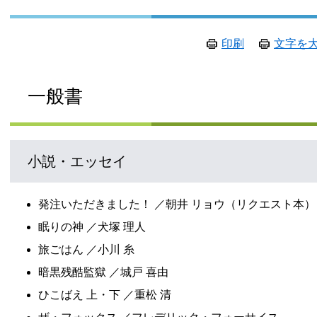
印刷
文字を
一般書
小説・エッセイ
発注いただきました！ ／朝井 リョウ（リクエスト本）
眠りの神 ／犬塚 理人
旅ごはん ／小川 糸
暗黒残酷監獄 ／城戸 喜由
ひこばえ 上・下 ／重松 清