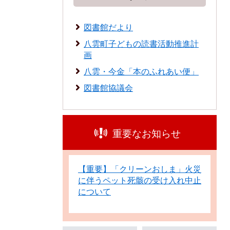
図書館だより
八雲町子どもの読書活動推進計
画
八雲・今金「本のふれあい便」
図書館協議会
重要なお知らせ
【重要】「クリーンおしま」火災
に伴うペット死骸の受け入れ中止
について