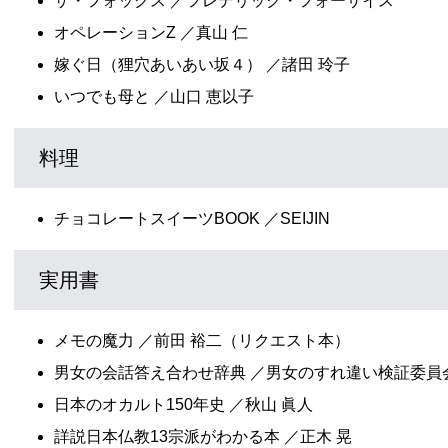
ザ・フォックス ／フレデリック・フォーサイス
オペレーションZ ／真山 仁
嫁ぐ日（狸穴あいあい坂４） ／諸田 玲子
いつでも母と ／山口 恵以子
料理
チョコレートスイーツBOOK ／SEIJIN
実用書
メモの魔力 ／前田 裕二（リクエスト本）
男女の会話答え合わせ辞典 ／男女のすれ違い検証委員
日本のオカルト150年史 ／秋山 眞人
詳説日本仏教13宗派がわかる本 ／正木 晃