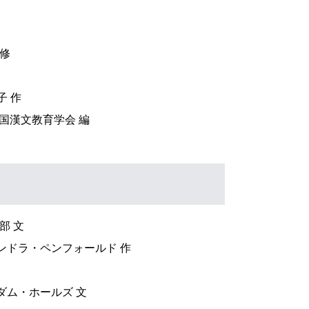
監修
子 作
国漢文教育学会 編
部 文
ンドラ・ペンフォールド 作
ダム・ホールズ 文