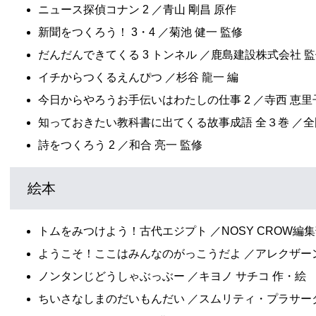
ニュース探偵コナン 2 ／青山 剛昌 原作
新聞をつくろう！ 3・4 ／菊池 健一 監修
だんだんできてくる 3 トンネル ／鹿島建設株式会社 
イチからつくるえんぴつ ／杉谷 龍一 編
今日からやろうお手伝いはわたしの仕事 2 ／寺西 恵里
知っておきたい教科書に出てくる故事成語 全３巻 ／全
詩をつくろう 2 ／和合 亮一 監修
絵本
トムをみつけよう！古代エジプト ／NOSY CROW編集
ようこそ！ここはみんなのがっこうだよ ／アレクザー
ノンタンじどうしゃぶっぶー ／キヨノ サチコ 作・絵
ちいさなしまのだいもんだい ／スムリティ・プラサー