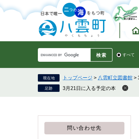
ペ
メ
ー
ニ
ジ
ュ
の
ー
先
を
頭
飛
で
ば
す。
し
Google
て
検
すべて
カ
索
本
ス
対
文
タ
象
へ
ム
トップページ
>
八雲町立図書館
>
検
3月21日に入る予定の本
索
問い合わせ先