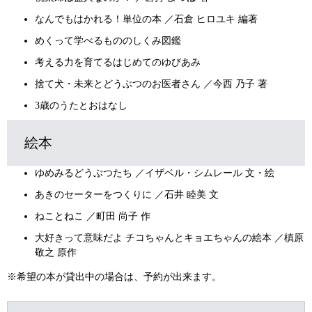
なんでもはかれる！単位の本 ／石倉 ヒロユキ 編著
めくって学べるもののしくみ図鑑
考える力を育てるはじめてのゆびあみ
捨て犬・未来とどうぶつのお医者さん ／今西 乃子 著
3歳のうたとおはなし
絵本
ゆめみるどうぶつたち ／イザベル・シムレール 文・絵
あきのセーターをつくりに ／石井 睦美 文
ねことねこ ／町田 尚子 作
大好きって意味だよ チコちゃんとキョエちゃんの絵本 ／槙原
敬之 原作
※希望の本が貸出中の場合は、予約が出来ます。