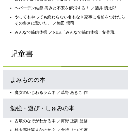
ヘバーデン結節 痛みと不安を解消する！ ／酒井 慎太郎
やってもやっても終わらない名もなき家事に名前をつけたら
その多さに驚いた。 ／梅田 悟司
みんなで筋肉体操 ／NHK「みんなで筋肉体操」制作班
児童書
よみものの本
魔女のいじわるラムネ ／草野 あきこ 作
勉強・遊び・しゅみの本
古墳のなぞがわかる本 ／河野 正訓 監修
桃太郎は盗人なのか？ ／倉持 よつば 著