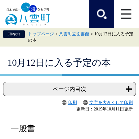
ペ
メ
ー
ニ
ジ
ュ
の
ー
先
を
頭
飛
トップページ
>
八雲町立図書館
>
10月12日に入る予定
で
ば
の本
す。
し
て
本
本
文
10月12日に入る予定の本
文
へ
ページ内目次
印刷
文字を大きくして印刷
更新日：2019年10月11日更新
一般書