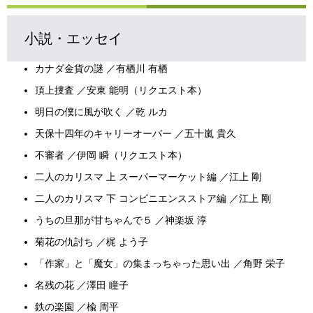
小説・エッセイ
カナダ金貨の謎 ／有栖川 有栖
頂上捜査 ／安東 能明（リクエスト本）
明日の僕に風が吹く ／乾 ルカ
天保十四年のキャリーオーバー ／五十嵐 貴久
不審者 ／伊岡 瞬（リクエスト本）
二人のカリスマ 上 スーパーマーケット編 ／江上 剛
二人のカリスマ 下 コンビニエンスストア編 ／江上 剛
うちの旦那が甘ちゃんで５ ／神楽坂 淳
菊花の仇討ち ／梶 よう子
「作家」と「魔女」の集まっちゃった思い出 ／角野 栄子
名残の花 ／澤田 瞳子
鉄の楽園 ／楡 周平