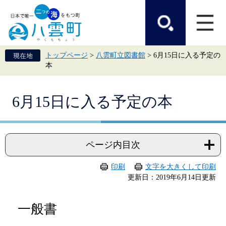
ペ
メ
ー
ニ
ジ
ュ
の
ー
先
を
頭
飛
トップページ
>
八雲町立図書館
>
6月15日に入る予定の
で
ば
本
す。
し
て
本
本
文
6月15日に入る予定の本
文
へ
ページ内目次
印刷
文字を大きくして印刷
更新日：2019年6月14日更新
一般書