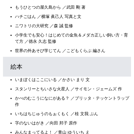
もうひとつの屋久島から ／武田 剛 著
ハチごはん ／横塚 眞己人 写真と文
ニワトリの大研究 ／森 誠 監修
小学生でも安心！はじめての金魚＆メダカ正しい飼い方・育
て方 ／徳永 久志 監修
世界の外あそび学じてん ／こどもくらぶ 編さん
絵本
いまぼくはここにいる ／かさい まり 文
スタンリーとちいさな火星人 ／サイモン・ジェームズ 作
かべのむこうになにがある？ ／ブリッタ・テッケントラップ
作
いちはちじゅうのもぉくもく ／桂 文我 ぶん
字のないはがき ／向田 邦子 原作
みんなまってるよ！ ／青山 ゆういち え