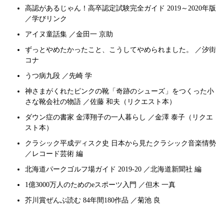
高認があるじゃん！高卒認定試験完全ガイド 2019～2020年版
／学びリンク
アイヌ童話集 ／金田一 京助
ずっとやめたかったこと、こうしてやめられました。 ／汐街
コナ
うつ病九段 ／先崎 学
神さまがくれたピンクの靴「奇跡のシューズ」をつくった小
さな靴会社の物語 ／佐藤 和夫（リクエスト本）
ダウン症の書家 金澤翔子の一人暮らし ／金澤 泰子（リクエ
スト本）
クラシック平成ディスク史 日本から見たクラシック音楽情勢
／レコード芸術 編
北海道パークゴルフ場ガイド 2019-20 ／北海道新聞社 編
1億3000万人のためのeスポーツ入門 ／但木 一真
芥川賞ぜんぶ読む 84年間180作品 ／菊池 良