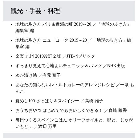
観光・手芸・料理
地球の歩き方 パリ＆近郊の町 2019～20 ／「地球の歩き方」
編集室 編
地球の歩き方 ニューヨーク 2019～20 ／「地球の歩き方」編
集室 編
楽楽 九州 2019改訂２版 ／JTBパブリック
すっきり見えて心地よいチュニック＆パンツ ／NHK出版
ぬか漬け帖 ／有元 葉子
あなたの知らないレトルトカレーのアレンジレシピ ／一条 も
んこ
夏めし100 さっぱり＆スパイシー ／高橋 雅子
おうちおやつ はじめてでもおいしくできる！ ／森崎 繭香
毎日つくるスペインごはん オリーブオイルと、卵と、じゃが
いもと… ／渡辺 万里