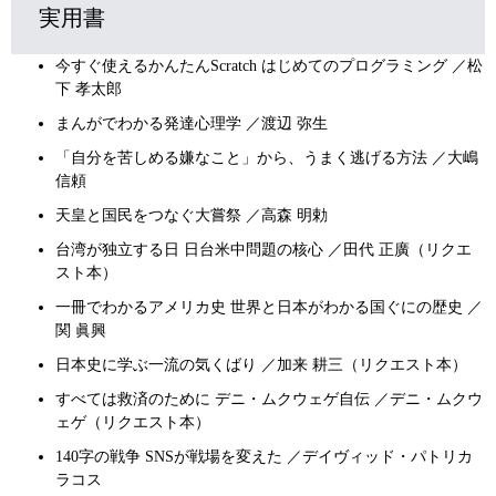
実用書
今すぐ使えるかんたんScratch はじめてのプログラミング ／松
下 孝太郎
まんがでわかる発達心理学 ／渡辺 弥生
「自分を苦しめる嫌なこと」から、うまく逃げる方法 ／大嶋
信頼
天皇と国民をつなぐ大嘗祭 ／高森 明勅
台湾が独立する日 日台米中問題の核心 ／田代 正廣（リクエ
スト本）
一冊でわかるアメリカ史 世界と日本がわかる国ぐにの歴史 ／
関 眞興
日本史に学ぶ一流の気くばり ／加来 耕三（リクエスト本）
すべては救済のために デニ・ムクウェゲ自伝 ／デニ・ムクウ
ェゲ（リクエスト本）
140字の戦争 SNSが戦場を変えた ／デイヴィッド・パトリカ
ラコス