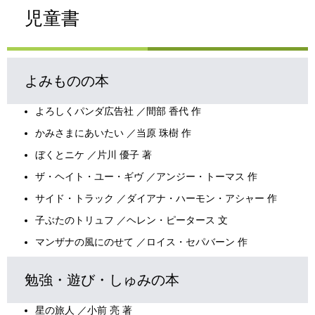
児童書
よみものの本
よろしくパンダ広告社 ／間部 香代 作
かみさまにあいたい ／当原 珠樹 作
ぼくとニケ ／片川 優子 著
ザ・ヘイト・ユー・ギヴ ／アンジー・トーマス 作
サイド・トラック ／ダイアナ・ハーモン・アシャー 作
子ぶたのトリュフ ／ヘレン・ピータース 文
マンザナの風にのせて ／ロイス・セパバーン 作
勉強・遊び・しゅみの本
星の旅人 ／小前 亮 著