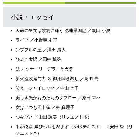
小説・エッセイ
天命の巫女は紫雲に輝く 彩蓮景国記 ／朝田 小夏
ライフ ／小野寺 史宜
ンブフルの丘 ／澤田 展人
ひよこ太陽 ／田中 慎弥
波 ／ソナーリ・デラニヤガラ
新火盗改鬼与力 ３ 御用聞き殺し ／鳥羽 亮
笑え、シャイロック ／中山 七里
美しき愚かものたちのタブロー ／原田 マハ
女はいつも四十雀 ／林 真理子
つみびと ／山田 詠美（リクエスト本）
平家物語 滅びへ耳を澄ます（NHKテキスト） ／安田 登（リ
クエスト本）