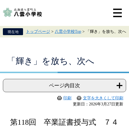
ペ
メ
ー
ニ
ジ
ュ
の
ー
先
を
頭
飛
トップページ
>
八雲小学校Top
>
「輝き」を放ち、次へ
で
ば
す。
し
て
本
文
本
「輝き」を放ち、次へ
へ
文
ページ内目次
印刷
文字を大きくして印刷
更新日：2026年3月27日更新
第118回 卒業証書授与式 ７４