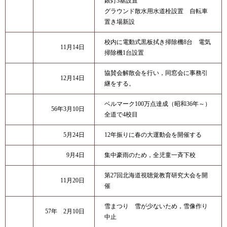
銀灯3基設置
グラウンド散水用水道栓設置 自転車
置き場新設
校内に電動式黒板拭き掃除機8台 電気
11月14日
掃除機1台設置
協賛会解散会を行い，同窓会に事務引
12月14日
継をする。
ベルマーク100万点達成（昭和36年～）
56年3月10日
全道で4校目
5月24日
12年振りに春の大運動会を開催する
9月4日
集中豪雨のため，全児童一斉下校
第27回北海道視聴覚教育研究大会を開
11月20日
催
雪まつり 雪が少ないため，雪像作り
57年 2月10日
中止