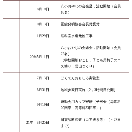
八小おやじの会発足，活動開始（会員
8月19日
18名）
10月13日
函館発明協会会長賞受賞
11月29日
理科室水道元栓工事
八小おやじの会総会，活動開始（会員
22名）
20年5月11日
（学校園畑おこし，子ども用椅子のニ
ス塗り，雪山づくり）
7月13日
ほくでんおもしろ実験室
8月31日
地域参観日実施（2，3時間目公開）
運動会用カップ寄贈（子丑会（尋常科
9月19日
29回卒，高等科33回卒））
耐震診断調査（コア抜き等）（～27日
21年 3月25日
まで）