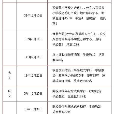
遊楽部小学校と合併し，公立八雲尋常
小学校と称して現在地に移転する。新
31年12月15日
校舎建坪158坪 教室4 裁縫室1 職員
室1
修業年限2か年の高等科を合併し，公立
32年8月11日
八雲尋常高等小学校と称する。当時
学級数3 児童155名
屋内運動場80坪増築 学級数10 児童
41年7月11日
数540名
校舎改築増築工事落成式挙行 学級数
大
11年12月22日
10 教室その他397.5坪 便所35坪 運
正
動場40坪増築 児童数1087名
昭
開校50周年記念式典挙行 校歌制定
5年 2月25日
和
学級数22 児童数1185名
開校60周年記念式典挙行 学級数24
15年10月30日
児童数1432名