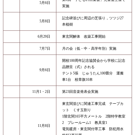
5月6日
実施
記念碑並びに周辺の芝張り，ツツジ27
5月8日
本植樹
6月29日
東玄関解体 改築工事開始
7月7日
月の会（低・中・高学年別）実施
開校100周年記念協賛会から学校に記念
品贈呈（式）される
9月6日
テント5張 じゅうたん100畳分 運搬
車1台 校章旗10本
11月1・2日
第23回音楽発表会実施
東玄関並びに関連工事完成 テープカ
ット くす玉割り
1階玄関165平方メートル 2階特学教室
2 プレールーム1 教具室1
11月8日
電気暖房・東玄関付帯工事 防犯用水