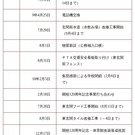
14日まで）
9年4月25日
電話機交換
玄関前水道（水飲み場）改修工事開始
7月29日
（9月4日まで
8月1日
物置新設（公務補入口横）
ＰＴＡ交通安全看板取り付け（東玄関
8月31日
前フェンス）
集団感冒による学校閉鎖（2月6日ま
10年2月5日
で）
2月18日
開校120周年記念事業打ち合わせ
7月28日
東玄関フード工事開始（8月11日まで）
8月3日
東玄関タイル改修工事（～4日まで）
開校120周年記念・体育館改築落成祝賀
12月17日