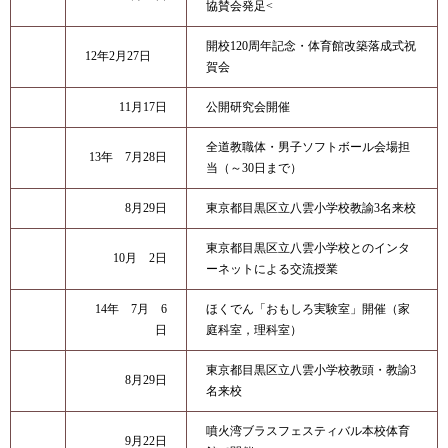
協賛会発足<
開校120周年記念・体育館改築落成式祝
12年2月27日
賀会
11月17日
公開研究会開催
全道教職体・男子ソフトボール会場担
13年 7月28日
当（～30日まで）
8月29日
東京都目黒区立八雲小学校教諭3名来校
東京都目黒区立八雲小学校とのインタ
10月 2日
ーネットによる交流授業
14年 7月 6
ほくでん「おもしろ実験室」開催（家
日
庭科室，理科室）
東京都目黒区立八雲小学校教頭・教諭3
8月29日
名来校
噴火湾ブラスフェスティバル本校体育
9月22日