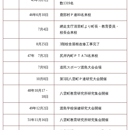
45年5月1日
数1319名
46年6月10日
鹿部村Ｐ連80名来校
網走支庁清里町より町長・教育委員・
7月4日
校長会来校
8月25日
3階校舎屋根改修工事完了
47年 7月2日
尻岸内町ＰＴＡ74名来校
7月9日
道民スポーツ渡島大会会場
10月8日
第5回八雲町Ｐ連研究大会開催
48年10月17・
八雲町教育研究所研究集会開催
18日
49年12月2日
渡島学校保健研究大会開催
51年11月16日
八雲町教育研究所研究集会開催