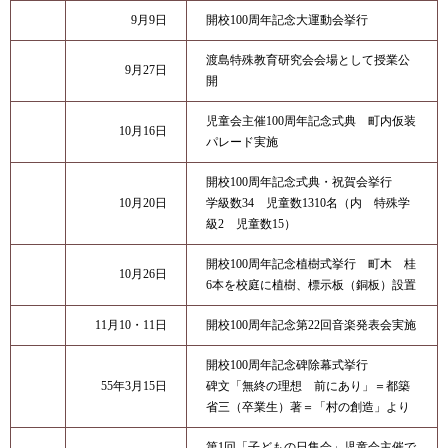
9月9日
開校100周年記念大運動会挙行
渡島特殊教育研究会会場として授業公
9月27日
開
児童会主催100周年記念式典 町内仮装
10月16日
パレード実施
開校100周年記念式典・祝賀会挙行
10月20日
学級数34 児童数1310名（内 特殊学
級2 児童数15）
開校100周年記念植樹式挙行 町木 桂
10月26日
6本を校庭に植樹、標示板（銅板）設置
11月10・11日
開校100周年記念第22回音楽発表会実施
開校100周年記念碑除幕式挙行
55年3月15日
碑文「無終の理想 前にあり」＝都築
省三（卒業生）著＝「村の創造」より
第1回「子どもの日集会」児童会主催で