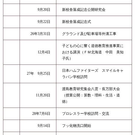
9月20日
新校舎落成記念公開研究会
9月22日
新校舎落成記念式
26年3月31日
グラウンド及び駐車場等外溝工事
子どもの心に響く道徳教育推進事業に
12月4日
おける講演（ＦＭ北海道 中田 美知
子氏）
日本ハムファイターズ スマイルキャ
27年 9月25日
ラバン学校訪問
渡島教育研究集会八雲・長万部大会
11月20日
（授業公開：算数・理科・生活・道
徳）
28年7月6日
プロレスラー学校訪問・交流
9月14日
フッ化物洗口開始