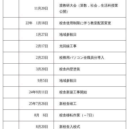
渡教研大会（算数，社会，生活科授業
11月20日
公開）
22年 1月18日
校舎使用制限に伴う教室配置変更
1月27日
地域参観日
2月17日
光回線工事
2月23日
校務用パソコン全職員分導入
3月20日
校舎内壁塗装
9月5日
地域参観日
24年9月11日
校舎新築工事開始
25年7月26日
新校舎竣工
8月 6日
校舎移転作業（～7日）
8月20日
新校舎入校式