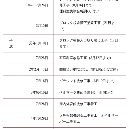
63年 7月26日
修工事（8月16日まで）
理科室実験台8台取り付け
ブロック校舎階下塗装工事（21日ま
3月15日
で）
平
ブロック校舎入口取り替え工事（17日
元年1月10日
成
まで）
7月28日
家庭科室改修工事（8月12日まで）
2年2月 7日
開校110周年記念日（前日祝う会実施）
7月16日
グラウンド改修工事（8月19日まで）
3年6月10日
ベルマーク集め全道1位 全国17位
7月26日
屋内体育館改修工事着工
火災報知機関係工事着工，オイルサー
4年7月29日
バー工事着工