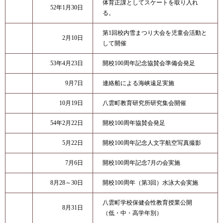
体育正課としてスケートを取り入れ
52年1月30日
る。
第1回校内雪まつり大会を児童会活動と
2月10日
して開催
53年4月23日
開校100周年記念協賛会準備会発足
9月7日
連絡船による海峡遠足実施
10月19日
八雲町教育研究所研究集会開催
54年2月22日
開校100周年協賛会発足
5月22日
開校100周年記念人文字航空写真撮影
7月6日
開校100周年記念7月の会実施
8月28～30日
開校100周年（第3回）水泳大会実施
八雲町学校保健会性教育授業公開
8月31日
（低・中・高学年別）