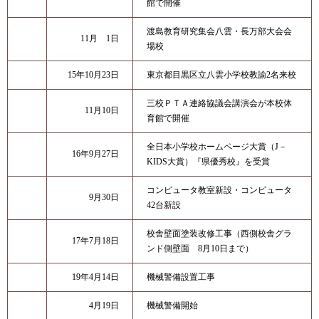
館で開催
渡島教育研究集会八雲・長万部大会会
11月 1日
場校
15年10月23日
東京都目黒区立八雲小学校教諭2名来校
三校ＰＴＡ連絡協議会講演会が本校体
11月10日
育館で開催
全日本小学校ホームページ大賞（J－
16年9月27日
KIDS大賞）『県優秀校』を受賞
コンピュータ教室新設・コンピュータ
9月30日
42台新設
校舎壁面塗装改修工事（西側校舎グラ
17年7月18日
ンド側壁面 8月10日まで）
19年4月14日
機械警備設置工事
4月19日
機械警備開始