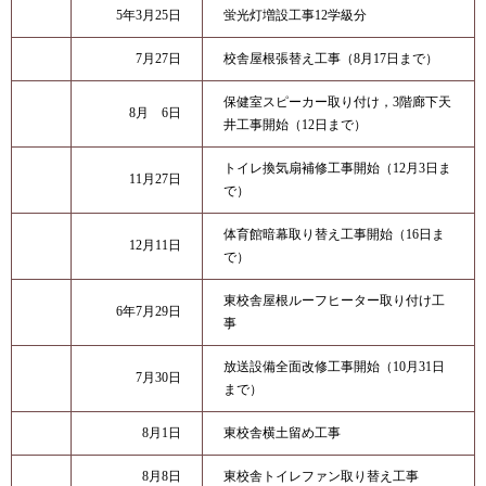
5年3月25日
蛍光灯増設工事12学級分
7月27日
校舎屋根張替え工事（8月17日まで）
保健室スピーカー取り付け，3階廊下天
8月 6日
井工事開始（12日まで）
トイレ換気扇補修工事開始（12月3日ま
11月27日
で）
体育館暗幕取り替え工事開始（16日ま
12月11日
で）
東校舎屋根ルーフヒーター取り付け工
6年7月29日
事
放送設備全面改修工事開始（10月31日
7月30日
まで）
8月1日
東校舎横土留め工事
8月8日
東校舎トイレファン取り替え工事