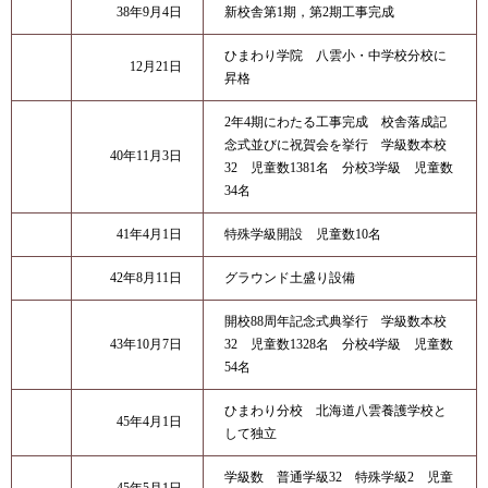
38年9月4日
新校舎第1期，第2期工事完成
ひまわり学院 八雲小・中学校分校に
12月21日
昇格
2年4期にわたる工事完成 校舎落成記
念式並びに祝賀会を挙行 学級数本校
40年11月3日
32 児童数1381名 分校3学級 児童数
34名
41年4月1日
特殊学級開設 児童数10名
42年8月11日
グラウンド土盛り設備
開校88周年記念式典挙行 学級数本校
43年10月7日
32 児童数1328名 分校4学級 児童数
54名
ひまわり分校 北海道八雲養護学校と
45年4月1日
して独立
学級数 普通学級32 特殊学級2 児童