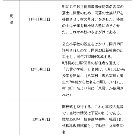
明治11年10月徳川慶勝候尾張名古屋の
藩士に開墾のため，同藩の士族15戸を
明
11年11月11日
移住させ，村の草分けをさせた。移住
治
の士は子弟を植松稔の塾に通学させ
た。これが本校のさきがけである。
公立小学校の設立をはかり，同月19日
許可されたので，同月23日新校舎の起
工をし，同年7月26日落成する。
8月初めに第2回目の移住者を迎えて
12年6月11日
「八雲小学校」と名付け、8月18日から
授業を開始。（八雲村（現八雲町）誕
生の2年前から校名を出願していおし、
村（町）名より前に「八雲」が使用さ
れた）
開校式を挙行する。これが本校の起源
で，当時の情勢は下記の如くである。
13年2月7日
敷地3500坪 校舎建坪40坪 職員1名。
植松稔教員試補として勤務 児童数30
名