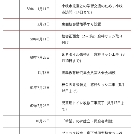
小牧市児童との学習交流のため，小牧
58年 1月11日
市訪問（14日まで）
2月21日
東側校舎階段手すり設置
校舎正面窓（2～3階）窓枠サッシ取り
59年8月11日
付け
床Ｐタイル張替え 窓枠サッシ工事（8
60年7月28日
月15日まで）
11月8日
渡島教育研究集会八雲大会会場校
校舎天井張替え 窓枠サッシ工事（8月
61年7月27日
16日まで）
児童用トイレ改修工事完了（8月17日ま
62年7月26日
で）
10月22日
「希望」の碑建立（同窓会寄贈）
ブロック校舎・床下外側窓枠サッシ改