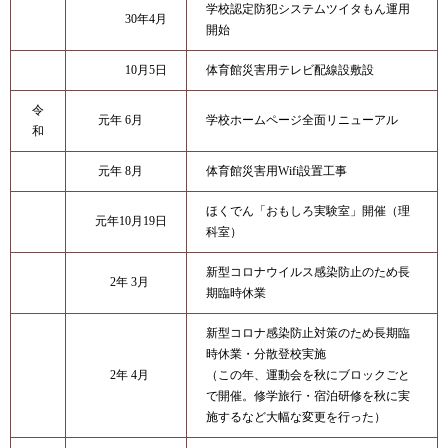
学校認定防犯システムツイタもん運用
30年4月
開始
10月5日
体育館災害用テレビ配線設敷設
令
元年 6月
学校ホームページ全面リニューアル
和
元年 8月
体育館災害用Wifi設置工事
ほくでん「おもしろ実験室」開催（理
元年10月19日
科室）
新型コロナウイルス感染防止のため長
2年 3月
期臨時休業
新型コロナ感染防止対策のため長期臨
時休業・分散登校実施
2年 4月
（この年、運動会を秋にブロックごと
で開催。修学旅行・宿泊研修を秋に実
施するなど大幅な変更を行った）