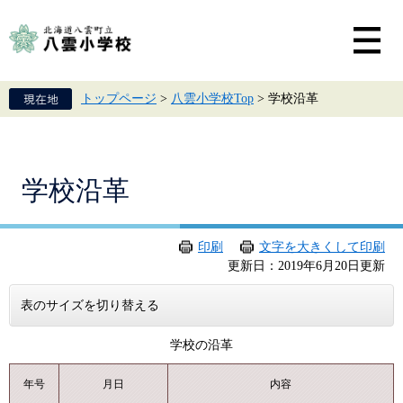
ペ
メ
ー
ニ
ジ
ュ
の
ー
先
を
頭
飛
トップページ
>
八雲小学校Top
>
学校沿革
で
ば
す。
し
て
本
文
本
学校沿革
へ
文
印刷
文字を大きくして印刷
更新日：2019年6月20日更新
表のサイズを切り替える
学校の沿革
年号
月日
内容