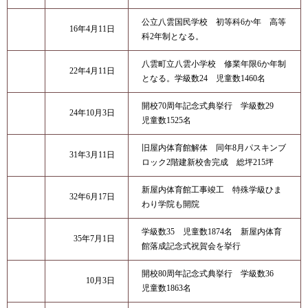
公立八雲国民学校 初等科6か年 高等
16年4月11日
科2年制となる。
八雲町立八雲小学校 修業年限6か年制
22年4月11日
となる。学級数24 児童数1460名
開校70周年記念式典挙行 学級数29
24年10月3日
児童数1525名
旧屋内体育館解体 同年8月パスキンブ
31年3月11日
ロック2階建新校舎完成 総坪215坪
新屋内体育館工事竣工 特殊学級ひま
32年6月17日
わり学院も開院
学級数35 児童数1874名 新屋内体育
35年7月1日
館落成記念式祝賀会を挙行
開校80周年記念式典挙行 学級数36
10月3日
児童数1863名