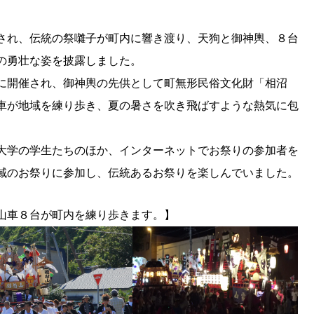
され、伝統の祭囃子が町内に響き渡り、天狗と御神輿、８台
の勇壮な姿を披露しました。
に開催され、御神輿の先供として町無形民俗文化財「相沼
車が地域を練り歩き、夏の暑さを吹き飛ばすような熱気に包
大学の学生たちのほか、インターネットでお祭りの参加者を
域のお祭りに参加し、伝統あるお祭りを楽しんでいました。
山車８台が町内を練り歩きます。】