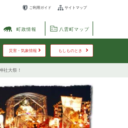
ご利用ガイド
サイトマップ
町政情報
八雲町マップ
災害・気象情報
もしものとき
神社大祭！