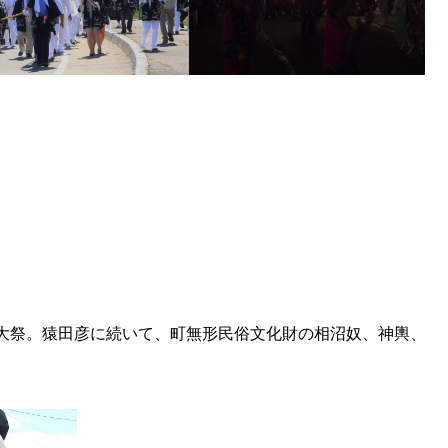
大祭。猿田彦に続いて、町無形民俗文化財の相沼奴、神輿、