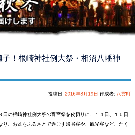
囃子！根崎神社例大祭・相沼八幡神
投稿日:
2016年8月19日
作成者:
八雲町
３日の根崎神社例大祭の宵宮祭を皮切りに、１４日、１５日
なり、お盆をふるさとで過ごす帰省客や、観光客など、たく