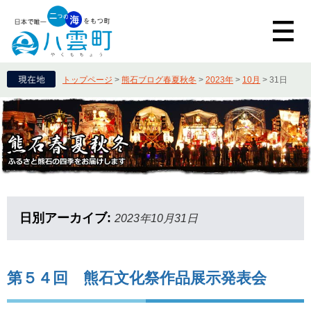
トップページ
>
熊石ブログ春夏秋冬
>
2023年
>
10月
>
31日
日別アーカイブ:
2023年10月31日
第５４回 熊石文化祭作品展示発表会