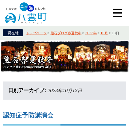
トップページ
>
熊石ブログ春夏秋冬
>
2023年
>
10月
>
13日
日別アーカイブ:
2023年10月13日
認知症予防講演会