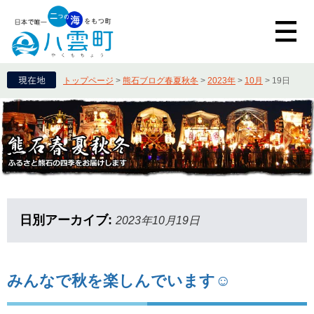
トップページ
>
熊石ブログ春夏秋冬
>
2023年
>
10月
>
19日
日別アーカイブ:
2023年10月19日
みんなで秋を楽しんでいます☺