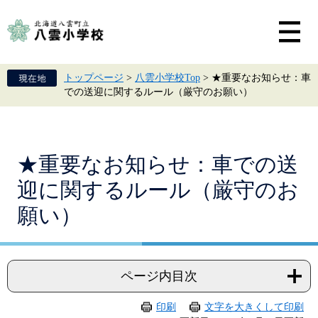
ペ
メ
ー
ニ
ジ
ュ
の
ー
先
を
頭
飛
トップページ
>
八雲小学校Top
>
★重要なお知らせ：車
で
ば
での送迎に関するルール（厳守のお願い）
す。
し
て
本
文
へ
本
★重要なお知らせ：車での送
文
迎に関するルール（厳守のお
願い）
ページ内目次
印刷
文字を大きくして印刷