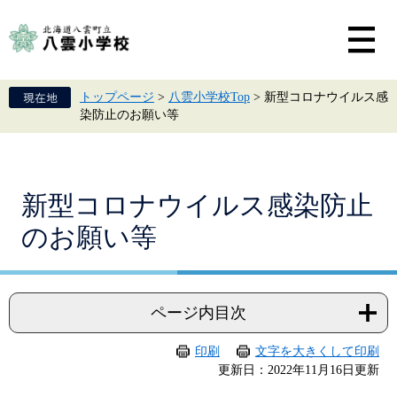
ペ
メ
ー
ニ
ジ
ュ
の
ー
先
を
頭
飛
トップページ
>
八雲小学校Top
>
新型コロナウイルス感
で
ば
染防止のお願い等
す。
し
て
本
文
へ
本
新型コロナウイルス感染防止
文
のお願い等
ページ内目次
印刷
文字を大きくして印刷
更新日：2022年11月16日更新