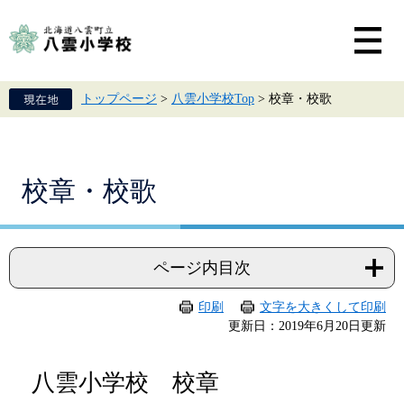
ペ
メ
ー
ニ
ジ
ュ
の
ー
先
を
頭
飛
トップページ
>
八雲小学校Top
>
校章・校歌
で
ば
す。
し
て
本
文
本
校章・校歌
へ
文
ページ内目次
印刷
文字を大きくして印刷
更新日：2019年6月20日更新
八雲小学校 校章