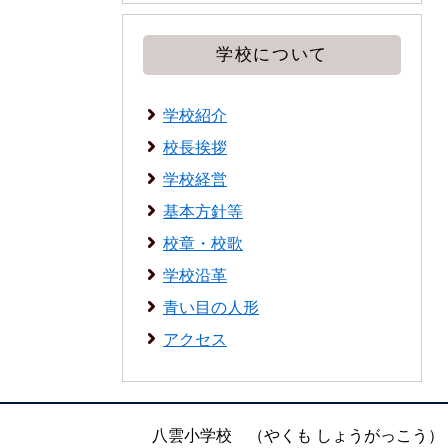
学校について
学校紹介
校長挨拶
学校経営
基本方針等
校章・校歌
学校沿革
青い目の人形
アクセス
八雲小学校 （やくも しょうがっこう）