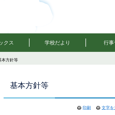
ックス
学校だより
行事
基本方針等
本
基本方針等
文
印刷
文字を