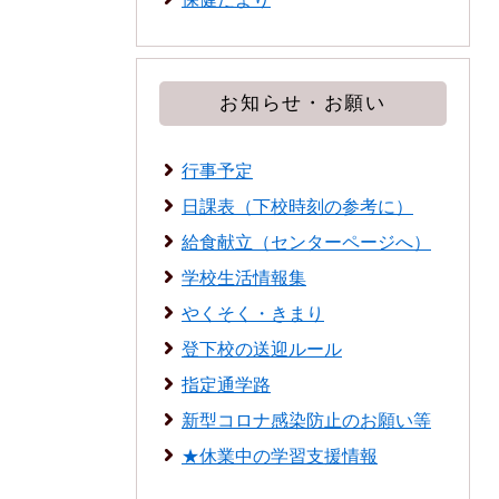
お知らせ・お願い
行事予定
日課表（下校時刻の参考に）
給食献立（センターページへ）
学校生活情報集
やくそく・きまり
登下校の送迎ルール
指定通学路
新型コロナ感染防止のお願い等
★休業中の学習支援情報