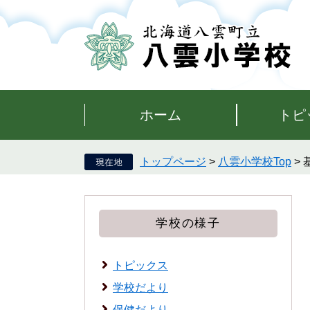
ペ
メ
ー
ニ
ジ
ュ
の
ー
先
を
頭
飛
で
ば
す。
し
ホーム
トピ
て
本
文
トップページ
>
八雲小学校Top
>
へ
学校の様子
トピックス
学校だより
保健だより