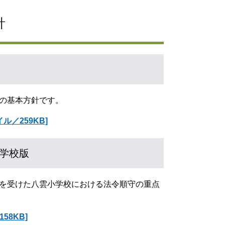
針
の基本方針です。
ル／259KB]
学校版
を受けた八雲小学校における法令順守の重点
58KB]