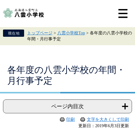
ペ
メ
ー
ニ
ジ
ュ
の
ー
先
を
頭
飛
トップページ
>
八雲小学校Top
>
各年度の八雲小学校の
で
ば
年間・月行事予定
す。
し
て
本
文
へ
本
各年度の八雲小学校の年間・
文
月行事予定
ページ内目次
印刷
文字を大きくして印刷
更新日：2019年6月3日更新