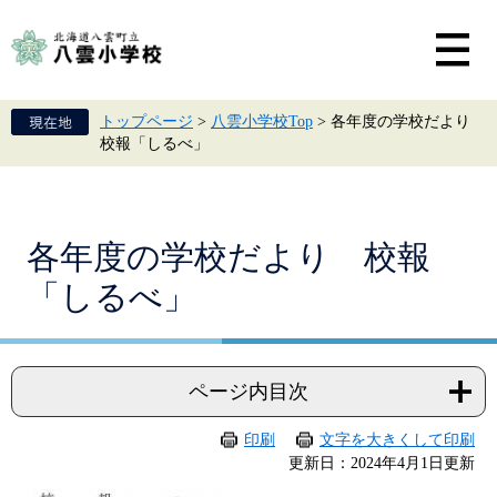
ペ
メ
ー
ニ
ジ
ュ
の
ー
先
を
頭
飛
トップページ
>
八雲小学校Top
>
各年度の学校だより
で
ば
校報「しるべ」
す。
し
て
本
文
へ
本
各年度の学校だより 校報
文
「しるべ」
ページ内目次
印刷
文字を大きくして印刷
更新日：2024年4月1日更新