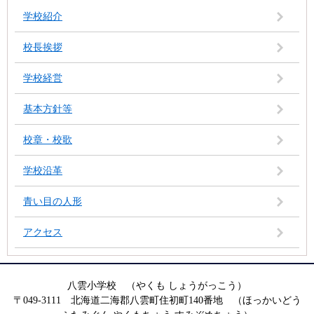
学校紹介
校長挨拶
学校経営
基本方針等
校章・校歌
学校沿革
青い目の人形
アクセス
八雲小学校 （やくも しょうがっこう）
〒049-3111 北海道二海郡八雲町住初町140番地 （ほっかいどう