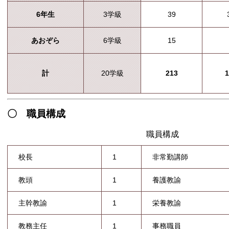
6年生
3学級
39
あおぞら
6学級
15
計
213
1
20学級
〇 職員構成
職員構成
校長
1
非常勤講師
教頭
1
養護教諭
主幹教諭
1
栄養教諭
教務主任
1
事務職員