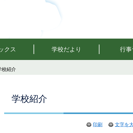
ックス
学校だより
行事
学校紹介
本
学校紹介
文
印刷
文字を