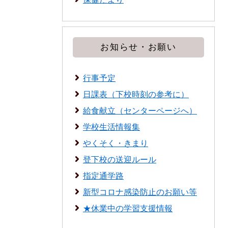
お知らせ・お願い
行事予定
日課表（下校時刻の参考に）
給食献立（センターページへ）
学校生活情報集
やくそく・きまり
登下校の送迎ルール
指定通学路
新型コロナ感染防止のお願い等
★休業中の学習支援情報