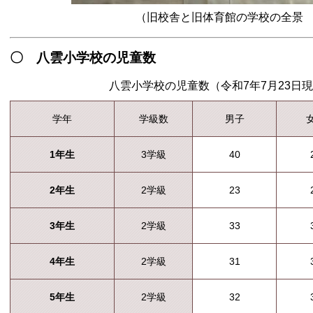
（旧校舎と旧体育館の学校の全景
〇 八雲小学校の児童数
八雲小学校の児童数（令和7年7月23日
学年
学級数
男子
1年生
3学級
40
2年生
2学級
23
3年生
2学級
33
4年生
2学級
31
5年生
2学級
32