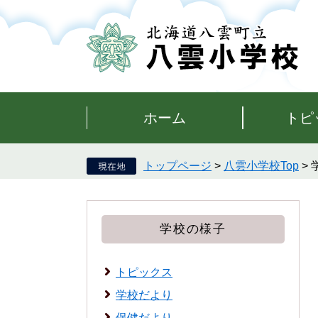
ペ
メ
ー
ニ
ジ
ュ
の
ー
先
を
頭
飛
で
ば
す。
し
ホーム
トピ
て
本
文
トップページ
>
八雲小学校Top
>
へ
学校の様子
トピックス
学校だより
保健だより