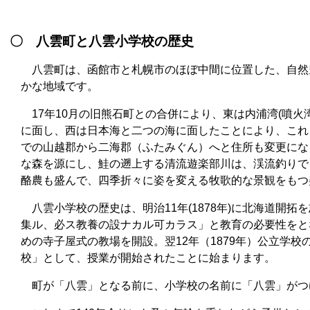
〇 八雲町と八雲小学校の歴史
八雲町は、函館市と札幌市のほぼ中間に位置した、自然
かな地域です。
17年10月の旧熊石町との合併により、東は内浦湾(噴火湾
に面し、西は日本海と二つの海に面したことにより、これ
での山越郡から二海郡（ふたみぐん）へと住所も変更にな
な森を源にし、鮭の遡上する清流遊楽部川は、渓流釣りで
酪農も盛んで、四季折々に姿を変える牧歌的な景観をもつ
八雲小学校の歴史は、明治11年(1878年)に北海道開
集ル、必ス教養の設ナカル可カラス」と教育の必要性をと
めの寺子屋式の教場を開設。翌12年（1879年）公立学
校」として、授業が開始されたことに始まります。
町が「八雲」となる前に、小学校の名前に「八雲」がつ