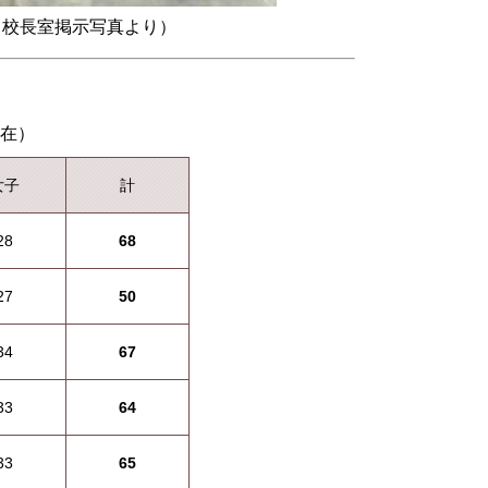
 校長室掲示写真より）
現在）
女子
計
28
68
27
50
34
67
33
64
33
65