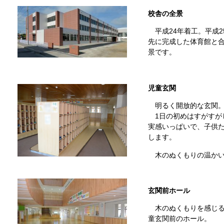
校舎の全景
平成24年着工。平成2
先に完成した体育館と
景です。
児童玄関
明るく開放的な玄関
1日の初めはすがすが
実感いっぱいで、子供
します。
木のぬくもりの温かい
玄関前ホール
木のぬくもりを感じる
童玄関前のホール。