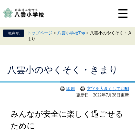
ペ
メ
ー
ニ
ジ
ュ
の
ー
先
を
頭
飛
トップページ
>
八雲小学校Top
>
八雲小のやくそく・き
で
ば
まり
す。
し
て
本
文
へ
本
八雲小のやくそく・きまり
文
印刷
文字を大きくして印刷
更新日：2022年7月28日更新
みんなが安全に楽しく過ごせる
ために