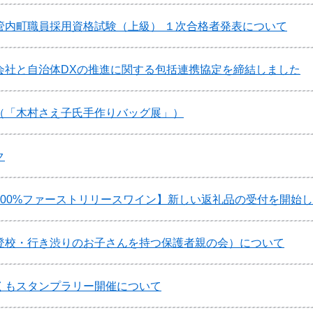
管内町職員採用資格試験（上級） １次合格者発表について
会社と自治体DXの推進に関する包括連携協定を締結しました
（「木村さえ子氏手作りバッグ展」）
ク
100%ファーストリリースワイン】新しい返礼品の受付を開始
登校・行き渋りのお子さんを持つ保護者親の会）について
くもスタンプラリー開催について