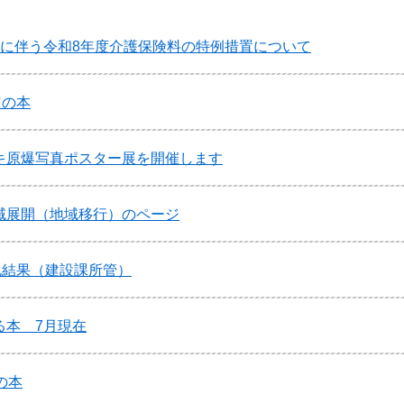
正に伴う令和8年度介護保険料の特例措置について
定の本
キ原爆写真ポスター展を開催します
域展開（地域移行）のページ
札結果（建設課所管）
る本 7月現在
の本