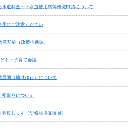
る水道料金・下水道使用料等軽減申請について
使用にご注意ください
日随意契約（政策推進課）
子ども・子育て会議
域展開（地域移行）について
・受取りについて
を募集します（研修牧場支援員）