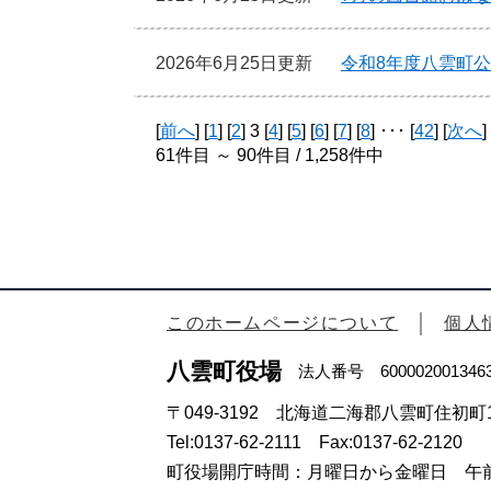
2026年6月25日更新
令和8年度八雲町
[
前へ
] [
1
] [
2
] 3 [
4
] [
5
] [
6
] [
7
] [
8
] ･･･ [
42
] [
次へ
]
61件目 ～ 90件目 / 1,258件中
このホームページについて
個人
八雲町役場
法人番号 600002001346
〒049-3192 北海道二海郡八雲町住初町1
Tel:0137-62-2111 Fax:0137-62-2120
町役場開庁時間：月曜日から金曜日 午前8