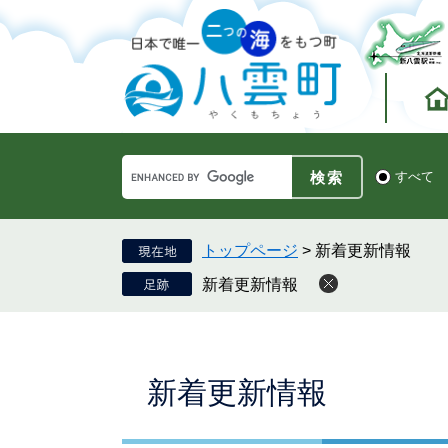
ペ
メ
ー
ニ
ジ
ュ
の
ー
先
を
頭
飛
で
ば
す。
し
Google
て
検
すべて
カ
索
本
ス
対
文
タ
象
へ
ム
トップページ
>
新着更新情報
検
新着更新情報
索
本
新着更新情報
文