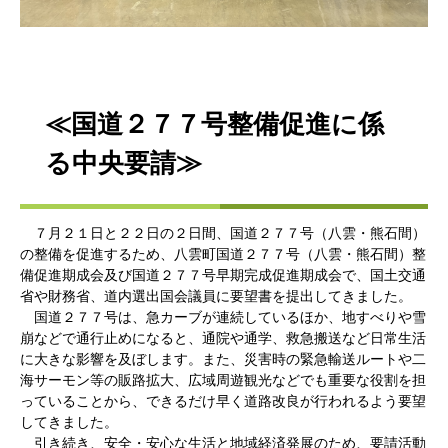
≪国道２７７号整備促進に係
る中央要請≫
７月２１日と２２日の２日間、国道２７７号（八雲・熊石間）
の整備を促進するため、八雲町国道２７７号（八雲・熊石間）整
備促進期成会及び国道２７７号早期完成促進期成会で、国土交通
省や財務省、道内選出国会議員に要望書を提出してきました。
国道２７７号は、急カーブが連続しているほか、地すべりや雪
崩などで通行止めになると、通院や通学、救急搬送など日常生活
に大きな影響を及ぼします。また、災害時の緊急輸送ルートや二
海サーモン等の販路拡大、広域周遊観光などでも重要な役割を担
っていることから、できるだけ早く道路改良が行われるよう要望
してきました。
引き続き、安全・安心な生活と地域経済発展のため、要請活動