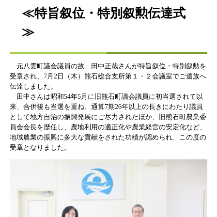
≪特旨叙位・特別叙勲伝達式
≫
元八雲町議会議員の故 田中正哉さんが特旨叙位・特別叙勲を
受章され、7月2日（木）熊石総合支所第１・２会議室でご遺族へ
伝達しました。
田中さんは昭和54年5月に旧熊石町議会議員に初当選されて以
来、合併後も当選を重ね、通算7期26年以上の長きにわたり議員
として地方自治の振興発展にご尽力されたほか、旧熊石町農業委
員会会長を歴任し、農地利用の適正化や農業経営の安定化など、
地域農業の振興に多大な貢献をされた功績が認められ、この度の
受章となりました。