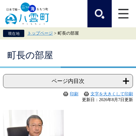
ペ
メ
ー
ニ
ジ
ュ
の
ー
先
を
頭
飛
トップページ
>
町長の部屋
で
ば
す。
し
て
本
本
町長の部屋
文
文
へ
ページ内目次
印刷
文字を大きくして印刷
更新日：2026年8月7日更新