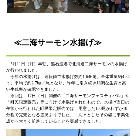
≪二海サーモン水揚げ≫
5月11日（月）早朝、熊石漁港で北海道二海サーモンの水揚げ
が行われました。
今年の水揚げは、速報値で水揚げ数約1,646尾、全体重量約4.54
ｔ、平均で約2.7kg／尾となり、昨年に引き続き順調な生育と高
い生残率が確認できました。
今回は、17日（日）開催の「二海サーモンフェスティバル」や
「町民限定販売」等に向けて水揚げされたもので、水揚げ当日の
午後から行われた町民限定販売では、用意した150尾がわずか10
分程で完売となる盛況ぶりでした。 丸々としたその姿に事業化
成功へ大きく前進していることを実感できました。