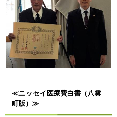
≪ニッセイ医療費白書（八雲
町版）​≫​