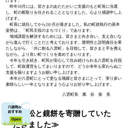
げます。
昨年10月には、皆さまのあたたかいご支援のもと町長に当選
し、町の舵取りを任されることとなりました。心より感謝申し上
げます。
町長に就任してから2か月が過ぎました。私の町政執行の基本
姿勢は、「町民主役のまちづくり」であります。
地域課題を解決するためには、皆さまと向き合い、支え合いな
がら進んで行くことだと考えております。透明性と説明責任を果
たしながら、「共に創る八雲町」を目指して、皆さまと手を携え
ながら、より良い町づくりを進めてまいります。
今年も引き続き、町民が安心して住み続けられる八雲町を目指
して、町政運営をしてまいりますので、どうか本年も変わらぬご
支援を賜りますようお願い申し上げます。
本年が八雲町にとって更なる飛躍と皆さまにとって、実り多い
素晴らしい一年となりますよう心よりお祈り申し上げます。
八雲町長 萬 谷 俊 美
≪門松と鏡餅を寄贈していた
だきました≫​