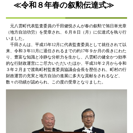
≪令和８年春の叙勲伝達式≫
元八雲町代表監査委員の千田健悦さんが春の叙勲で旭日単光章
（地方自治功労）を受章され、６月８日（月）に伝達式を執り行
いました。
千田さんは、平成15年12月に代表監査委員として就任されて以
来、令和３年11月に退任されるまでの約17年９か月の長きにわた
り、豊富な知識と冷静な分析力を生かし、八雲町の健全かつ効率
的な行財政運営にご尽力いただいたほか、平成31年２月から令和
３年２月まで渡島町村監査委員協議会会長を歴任され、町村の行
財政運営の充実と地方自治の進展に多大な貢献をされるなど、
数々の功績が認められ、この度の受章となりました。