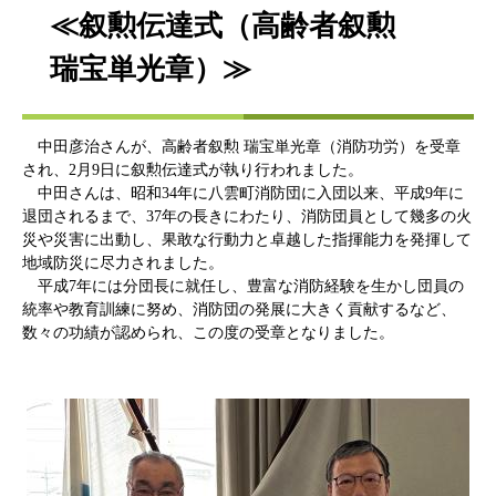
≪叙勲伝達式（高齢者叙勲
瑞宝単光章）≫
中田彦治さんが、高齢者叙勲 瑞宝単光章（消防功労）を受章
され、2月9日に叙勲伝達式が執り行われました。
中田さんは、昭和34年に八雲町消防団に入団以来、平成9年に
退団されるまで、37年の長きにわたり、消防団員として幾多の火
災や災害に出動し、果敢な行動力と卓越した指揮能力を発揮して
地域防災に尽力されました。
平成7年には分団長に就任し、豊富な消防経験を生かし団員の
統率や教育訓練に努め、消防団の発展に大きく貢献するなど、
数々の功績が認められ、この度の受章となりました。