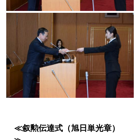
≪叙勲伝達式（旭日単光章）