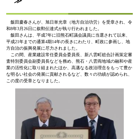
≫
飯田慶春さんが、旭日単光章（地方自治功労）を受章され、令
和8年3月26日に叙勲伝達式が執り行われました。
飯田さんは、平成7年に旧熊石町議会議員に当選されて以来、
平成21年までの通算4期14年の長きにわたり、町政に参画し、地
方自治の振興発展に尽力されました。
この間、産業建設常任委員会委員長、新八雲町総合計画策定審
査特別委員会副委員長などを務め、熊石・八雲両地域の融和や産
業の活性化に取り組まれたほか、高邁なる政治理念をもって豊か
な明るい社会の発展に貢献されるなど、数々の功績が認められ、
この度の受章となりました。