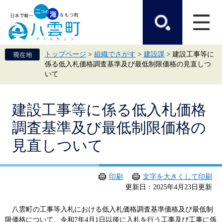
ペ
メ
ー
ニ
ジ
ュ
の
ー
先
を
頭
飛
トップページ
>
組織でさがす
>
建設課
>
建設工事等に
で
ば
係る低入札価格調査基準及び最低制限価格の見直しつ
す。
し
いて
て
本
文
本
へ
建設工事等に係る低入札価格
文
調査基準及び最低制限価格の
見直しついて
印刷
文字を大きくして印刷
更新日：2025年4月23日更新
八雲町の工事等入札における低入札価格調査基準価格及び最低制
限価格について、令和7年4月1日以後に入札を行う工事及び工事に係