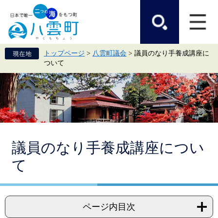
ペ
メ
ー
ニ
ジ
ュ
の
ー
先
を
頭
飛
トップページ
>
八雲町議会
>
議員のなり手養成講座に
で
ば
ついて
す。
し
て
本
文
へ
本
議員のなり手養成講座につい
文
て
ページ内目次