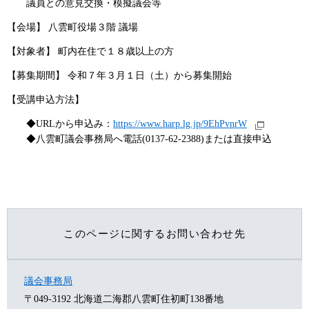
議員との意見交換・模擬議会等
【会場】 八雲町役場３階 議場
【対象者】 町内在住で１８歳以上の方
【募集期間】 令和７年３月１日（土）から募集開始
【受講申込方法】
◆URLから申込み：
https://www.harp.lg.jp/9EhPvnrW
◆八雲町議会事務局へ電話(0137-62-2388)または直接申込
このページに関するお問い合わせ先
議会事務局
〒049-3192
北海道二海郡八雲町住初町138番地