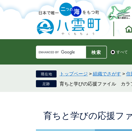
ペ
メ
ー
ニ
ジ
ュ
の
ー
先
を
頭
飛
で
ば
す。
し
Google
て
検
すべて
カ
索
本
ス
対
文
タ
象
へ
ム
トップページ
>
組織でさがす
>
住
検
育ちと学びの応援ファイル カラ
索
本
育ちと学びの応援フ
文