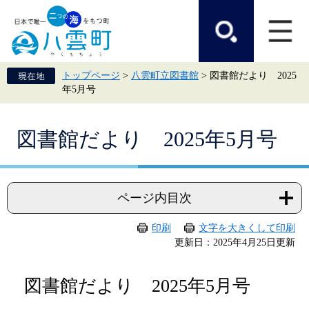
ペ
メ
ー
ニ
ジ
ュ
の
ー
先
を
頭
飛
トップページ
>
八雲町立図書館
>
図書館だより 2025
で
ば
年5月号
す。
し
て
本
本
文
図書館だより 2025年5月号
文
へ
ページ内目次
印刷
文字を大きくして印刷
更新日：2025年4月25日更新
図書館だより 2025年5月号