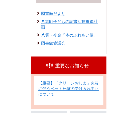
図書館だより
八雲町子どもの読書活動推進計
画
八雲・今金「本のふれあい便」
図書館協議会
重要なお知らせ
【重要】「クリーンおしま」火災
に伴うペット死骸の受け入れ中止
について