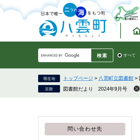
ペ
メ
ー
ニ
ジ
ュ
の
ー
先
を
頭
飛
で
ば
す。
し
Google
て
検
すべて
カ
索
本
ス
対
文
タ
象
へ
ム
トップページ
>
八雲町立図書館
>
検
図書館だより 2024年9月号
索
問い合わせ先