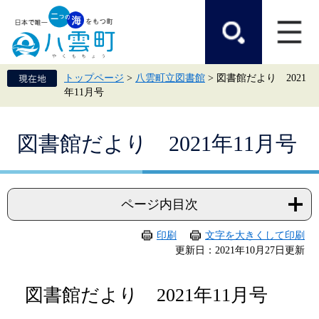
ペ
メ
ー
ニ
ジ
ュ
の
ー
先
を
頭
飛
トップページ
>
八雲町立図書館
>
図書館だより 2021
で
ば
年11月号
す。
し
て
本
本
文
図書館だより 2021年11月号
文
へ
ページ内目次
印刷
文字を大きくして印刷
更新日：2021年10月27日更新
図書館だより 2021年11月号