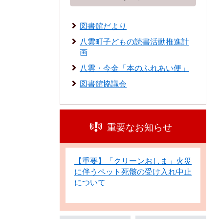
図書館だより
八雲町子どもの読書活動推進計
画
八雲・今金「本のふれあい便」
図書館協議会
重要なお知らせ
【重要】「クリーンおしま」火災
に伴うペット死骸の受け入れ中止
について