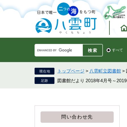
ペ
メ
ー
ニ
ジ
ュ
の
ー
先
を
頭
飛
で
ば
す。
し
Google
て
検
すべて
カ
索
本
ス
対
文
タ
象
へ
ム
トップページ
>
八雲町立図書館
>
検
図書館だより 2018年4月号～201
索
問い合わせ先