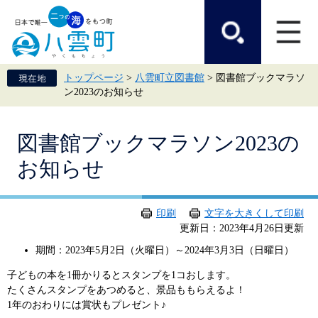
ペ
メ
ー
ニ
ジ
ュ
の
ー
先
を
頭
飛
トップページ
>
八雲町立図書館
>
図書館ブックマラソ
で
ば
ン2023のお知らせ
す。
し
て
本
本
文
図書館ブックマラソン2023の
文
へ
お知らせ
印刷
文字を大きくして印刷
更新日：2023年4月26日更新
期間：2023年5月2日（火曜日）～2024年3月3日（日曜日）
子どもの本を1冊かりるとスタンプを1コおします。
たくさんスタンプをあつめると、景品ももらえるよ！
1年のおわりには賞状もプレゼント♪