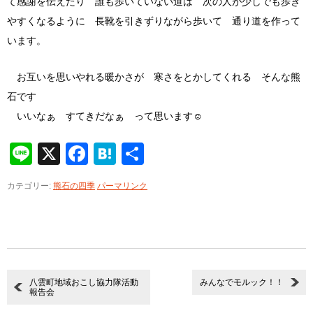
て感謝を伝えたり 誰も歩いていない道は 次の人が少しでも歩き
やすくなるように 長靴を引きずりながら歩いて 通り道を作って
います。
お互いを思いやれる暖かさが 寒さをとかしてくれる そんな熊
石です
いいなぁ すてきだなぁ って思います☺
Line
X
Facebook
Hatena
共
有
カテゴリー:
熊石の四季
パーマリンク
八雲町地域おこし協力隊活動
みんなでモルック！！
報告会