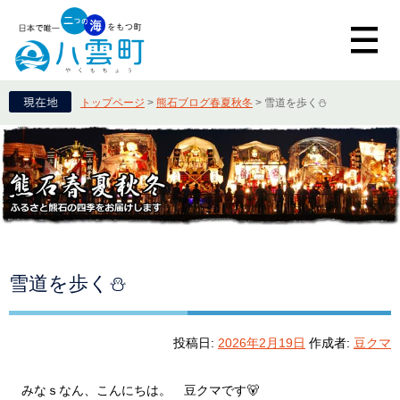
トップページ
>
熊石ブログ春夏秋冬
>
雪道を歩く⛄
雪道を歩く⛄
投稿日:
2026年2月19日
作成者:
豆クマ
みなｓなん、こんにちは。 豆クマです🐻