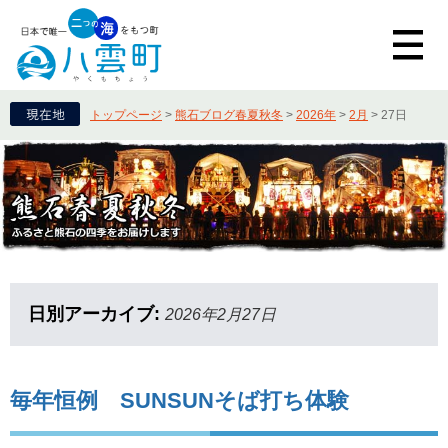
トップページ
>
熊石ブログ春夏秋冬
>
2026年
>
2月
>
27日
日別アーカイブ:
2026年2月27日
毎年恒例 SUNSUNそば打ち体験