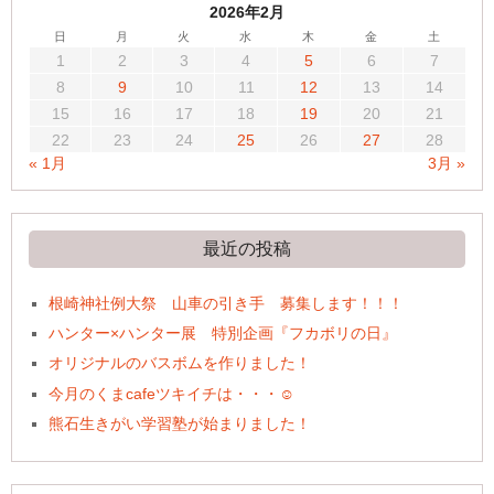
2026年2月
日
月
火
水
木
金
土
1
2
3
4
5
6
7
8
9
10
11
12
13
14
15
16
17
18
19
20
21
22
23
24
25
26
27
28
« 1月
3月 »
最近の投稿
根崎神社例大祭 山車の引き手 募集します！！！
ハンター×ハンター展 特別企画『フカボリの日』
オリジナルのバスボムを作りました！
今月のくまcafeツキイチは・・・☺
熊石生きがい学習塾が始まりました！