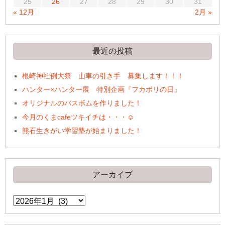
25
26
27
28
29
30
31
« 12月
2月 »
最近の投稿
根崎神社例大祭 山車の引き手 募集します！！！
ハンター×ハンター展 特別企画『フカボリの日』
オリジナルのバスボムを作りました！
今月のくまcafeツキイチは・・・☺
熊石生きがい学習塾が始まりました！
アーカイブ
ア
ー
カ