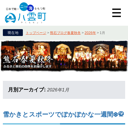
トップページ
>
熊石ブログ春夏秋冬
>
2026年
>
1月
月別アーカイブ:
2026年1月
雪かきとスポーツでぽかぽかな一週間❄️🥋