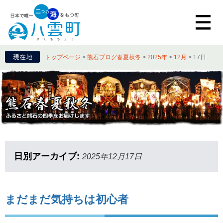
トップページ
>
熊石ブログ春夏秋冬
>
2025年
>
12月
>
17日
日別アーカイブ:
2025年12月17日
まだまだ気持ちは初心者