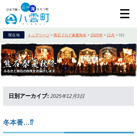
トップページ
>
熊石ブログ春夏秋冬
>
2025年
>
12月
>
3日
日別アーカイブ:
2025年12月3日
冬本番…⁉