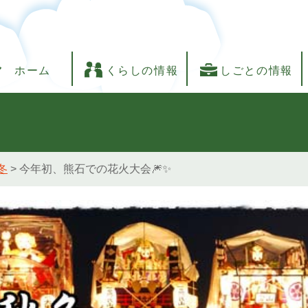
ホーム
くらしの情報
しごとの情報
冬
>
今年初、熊石での花火大会🎆✨