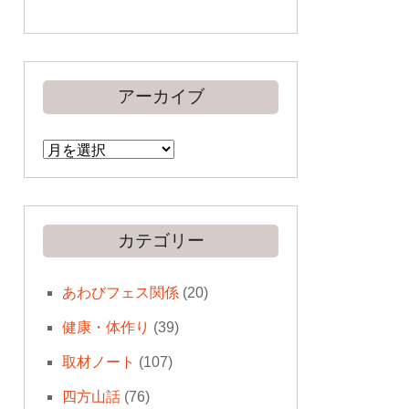
アーカイブ
ア
ー
カ
イ
ブ
カテゴリー
あわびフェス関係
(20)
健康・体作り
(39)
取材ノート
(107)
四方山話
(76)