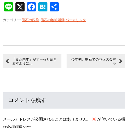
Line
X
Facebook
Hatena
共
有
カテゴリー:
熊石の四季
,
熊石の地域活動
パーマリンク
「また来年」がずーっと続き
今年初、熊石での花火大会🎆
ますように…
✨
コメントを残す
メールアドレスが公開されることはありません。
※
が付いている欄
は必須項目です