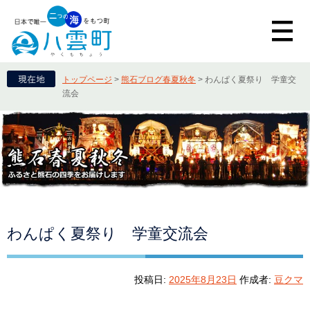
トップページ
>
熊石ブログ春夏秋冬
>
わんぱく夏祭り 学童交
流会
わんぱく夏祭り 学童交流会
投稿日:
2025年8月23日
作成者:
豆クマ