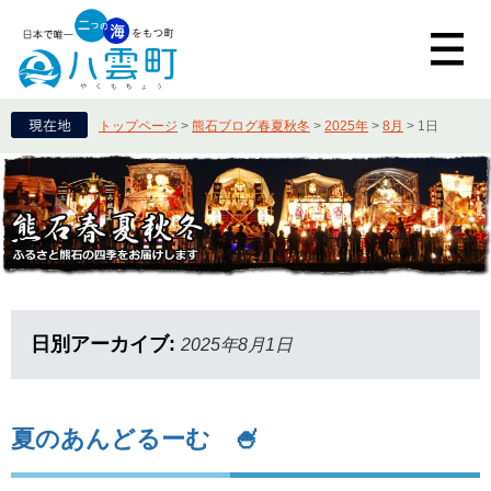
トップページ
>
熊石ブログ春夏秋冬
>
2025年
>
8月
>
1日
日別アーカイブ:
2025年8月1日
夏のあんどるーむ 🍧