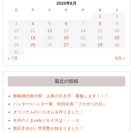
2025年8月
日
月
火
水
木
金
土
1
2
3
4
5
6
7
8
9
10
11
12
13
14
15
16
17
18
19
20
21
22
23
24
25
26
27
28
29
30
31
« 7月
9月 »
最近の投稿
根崎神社例大祭 山車の引き手 募集します！！！
ハンター×ハンター展 特別企画『フカボリの日』
オリジナルのバスボムを作りました！
今月のくまcafeツキイチは・・・☺
熊石生きがい学習塾が始まりました！