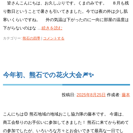
皆さんこんにちは、お久しぶりです。くまのみです。 ８月も残
り数日ということで暑さも引いてきました。今では夜の外は少し肌
寒いくらいですね。 外の気温は下がったのに一向に部屋の温度は
下がらないのはな …
続きを読む
カテゴリー:
熊石の四季
|
コメントする
今年初、熊石での花火大会🎆✨
投稿日:
2025年8月25日
作成者:
藤本
こんにちは😊 熊石地域の地域おこし協力隊の藤本です。 今週は、
商工会祭りのお手伝いに参加してきました！ 熊石に来てから初めて
の参加でしたが、いろいろな方々とお会いできて最高な一日でし