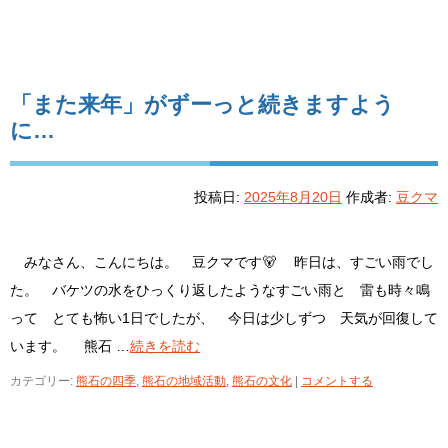
「また来年」がずーっと続きますよう
に…
投稿日:
2025年8月20日
作成者:
豆クマ
みなさん、こんにちは。 豆クマです🐻 昨日は、すごい雨でし
た。 バケツの水をひっくり返したようなすごい雨と 雷も時々鳴
って とても怖い1日でしたが、 今日は少しずつ 天気が回復して
います。 熊石 …
続きを読む
カテゴリー:
熊石の四季
,
熊石の地域活動
,
熊石の文化
|
コメントする