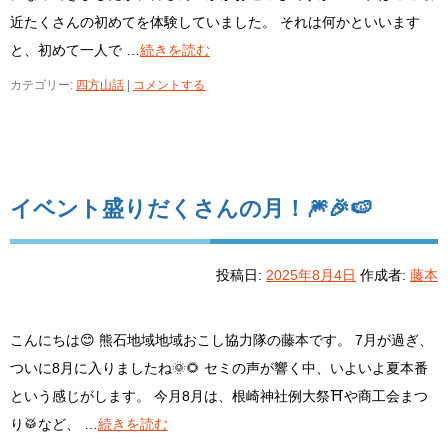
近たくさんの初めてを体験していました。 それは何かといいます
と、初めて一人で …
続きを読む
カテゴリー:
四方山話
|
コメントする
イベント盛りだくさんの月！🎆🎉🍉
投稿日:
2025年8月4日
作成者:
藤本
こんにちは😊 熊石地域地域おこし協力隊の藤本です。 7月が過ぎ、
ついに8月に入りましたね🌞🌻 セミの声が響く中、いよいよ夏本番
という感じがします。 今月8月は、根崎神社例大祭⛩️や商工会まつ
り🥁など、 …
続きを読む