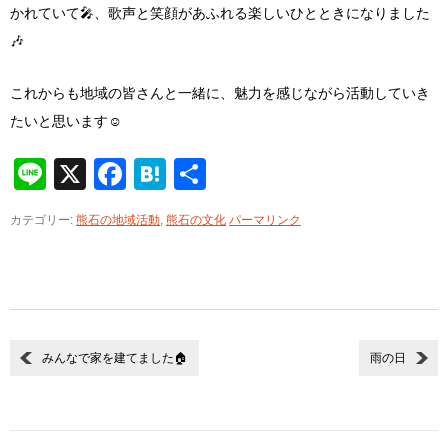
かれていて🎤、歌声と笑顔があふれる楽しいひとときになりました
🎶
これからも地域の皆さんと一緒に、魅力を感じながら活動していき
たいと思います☺️
Line
X
Facebook
Hatena
共
有
カテゴリー:
熊石の地域活動
,
熊石の文化
パーマリンク
みんなで家を建てました🏠
雨の日