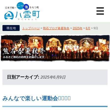
トップページ
>
熊石ブログ春夏秋冬
>
2025年
>
6月
>
9日
日別アーカイブ:
2025年6月9日
みんなで楽しい運動会🏃‍♂️🏃‍♀️