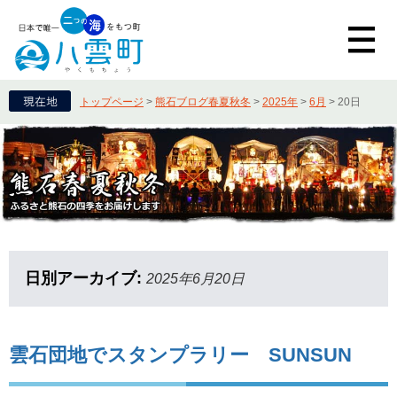
トップページ
>
熊石ブログ春夏秋冬
>
2025年
>
6月
>
20日
日別アーカイブ:
2025年6月20日
雲石団地でスタンプラリー SUNSUN