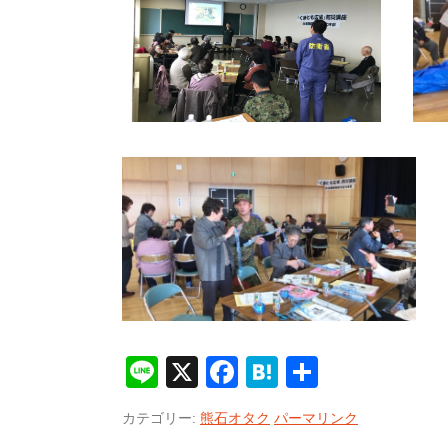
Line
X
Facebook
Hatena
共
有
カテゴリー:
熊石オタク
パーマリンク