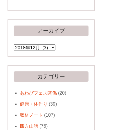
アーカイブ
ア
ー
カ
イ
ブ
カテゴリー
あわびフェス関係
(20)
健康・体作り
(39)
取材ノート
(107)
四方山話
(76)