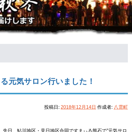
ぃる元気サロン行いました！
投稿日:
2018年12月14日
作成者:
八雲町
。先日、鮎川地区・見日地区合同ですまぃる熊石で”元気サロ