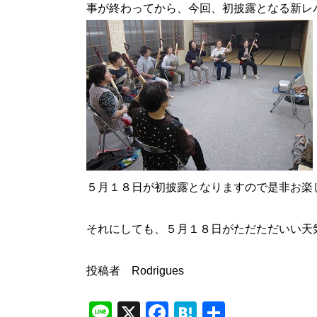
事が終わってから、今回、初披露となる新レ
５月１８日が初披露となりますので是非お楽
それにしても、５月１８日がただただいい天
投稿者 Rodrigues
Line
X
Facebook
Hatena
共