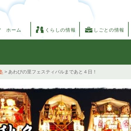
ホーム
くらしの情報
しごとの情報
冬
>
あわびの里フェスティバルまであと４日！