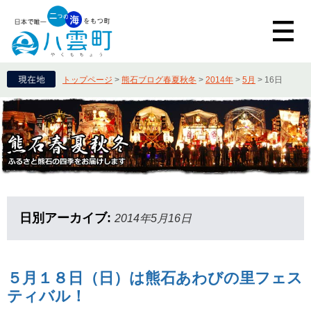
トップページ
>
熊石ブログ春夏秋冬
>
2014年
>
5月
>
16日
日別アーカイブ:
2014年5月16日
５月１８日（日）は熊石あわびの里フェス
ティバル！